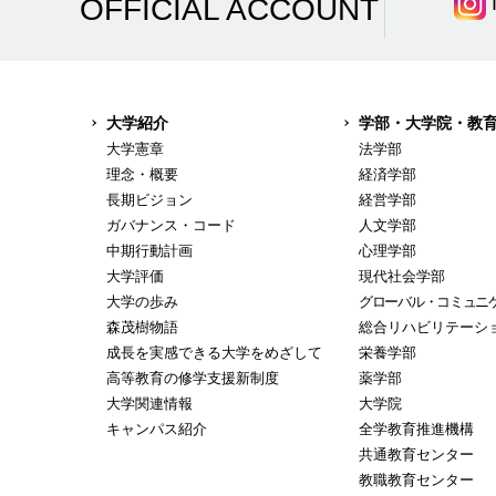
OFFICIAL ACCOUNT
大学紹介
学部・大学院・教
大学憲章
法学部
理念・概要
経済学部
長期ビジョン
経営学部
ガバナンス・コード
人文学部
中期行動計画
心理学部
大学評価
現代社会学部
大学の歩み
グローバル・コミュニ
森茂樹物語
総合リハビリテーシ
成長を実感できる大学をめざして
栄養学部
高等教育の修学支援新制度
薬学部
大学関連情報
大学院
キャンパス紹介
全学教育推進機構
共通教育センター
教職教育センター