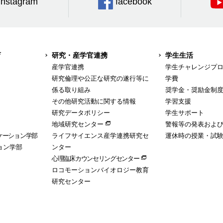
Instagram
facebook
育
研究・産学官連携
学生生活
産学官連携
学生チャレンジプ
研究倫理や公正な研究の遂行等に
学費
係る取り組み
奨学金・奨励金制
その他研究活動に関する情報
学習支援
研究データポリシー
学生サポート
地域研究センター
警報等の発表およ
ケーション学部
ライフサイエンス産学連携研究セ
運休時の授業・試
ョン学部
ンター
心理臨床カウンセリングセンター
ロコモーションバイオロジー教育
研究センター