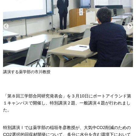
講演する薬学部の市川教授
「第８回三学部合同研究発表会」を３月10日にポートアイランド第
１キャンパスで開催し、特別講演２題、一般講演４題が行われまし
た。
特別講演Ⅰでは薬学部の稲垣冬彦教授が、大気中CO2削減のための
CO2選択的回収材開発について、多分に水分を含む環境下において