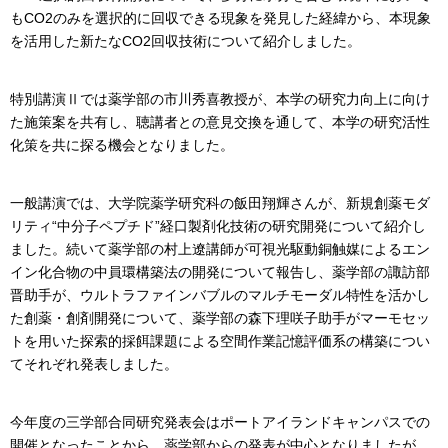
もCO2のみを選択的に回収できる現象を発見した経緯から、本現象
を活用した新たなCO2回収技術について紹介しました。
特別講演Ⅱでは薬学部の市川秀喜教授が、本学の研究力向上に向け
た施策案を共有し、聴講者との意見交換を通して、本学の研究活性
化策を共に探る機会となりました。
一般講演では、大学院薬学研究科の飯田翔輝さんが、新規創薬モダ
リティ“中分子ペプチド”経口製剤化技術の研究開発について紹介し
ました。続いて薬学部の村上遼講師が可視光駆動銅触媒によるエン
イン化合物の中員環構築法の開発について報告し、薬学部の諏訪部
晋助手が、ウルトラファインバブルのマルチモーダル特性を活かし
た創薬・創剤開発について、薬学部の森下理咲子助手がマーモセッ
トを用いた探索的採餌課題による空間作業記憶評価系の構築につい
てそれぞれ発表しました。
今年度の三学部合同研究発表会はポートアイランドキャンパスでの
開催となったことから、薬学部からの発表が中心となりましたが、