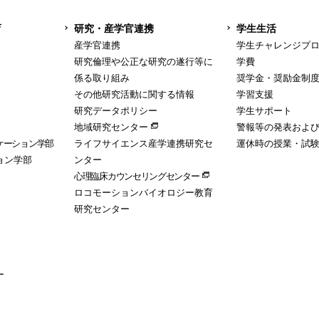
育
研究・産学官連携
学生生活
産学官連携
学生チャレンジプ
研究倫理や公正な研究の遂行等に
学費
係る取り組み
奨学金・奨励金制
その他研究活動に関する情報
学習支援
研究データポリシー
学生サポート
地域研究センター
警報等の発表およ
ケーション学部
ライフサイエンス産学連携研究セ
運休時の授業・試
ョン学部
ンター
心理臨床カウンセリングセンター
ロコモーションバイオロジー教育
研究センター
ー