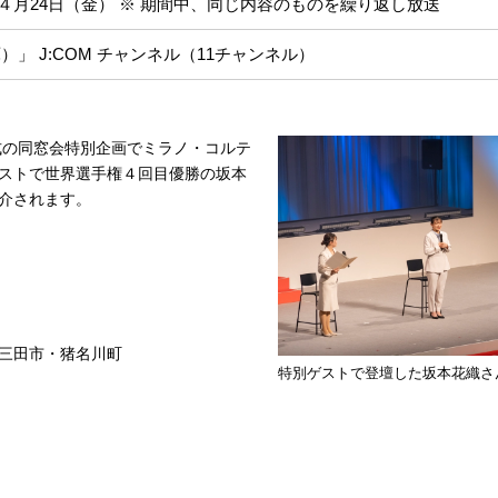
～ ４月24日（金） ※ 期間中、同じ内容のものを繰り返し放送
」 J:COM チャンネル（11チャンネル）
式の同窓会特別企画でミラノ・コルテ
ストで世界選手権４回目優勝の坂本
介されます。
三田市・猪名川町
特別ゲストで登壇した坂本花織さ