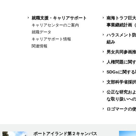
就職支援・キャリアサポート
南海トラフ巨
事業継続計画（
キャリアセンターのご案内
就職データ
ハラスメント
キャリアサポート情報
組み
関連情報
男女共同参画
人権問題に関
SDGsに関す
文部科学省採
公正な研究お
な取り扱いへ
ロゴマークの
ポートアイランド第２キャンパス