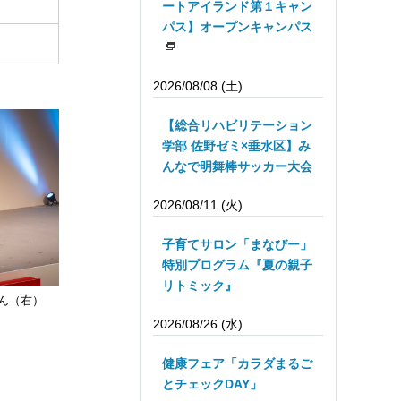
ートアイランド第１キャン
パス】オープンキャンパス
2026/08/08 (土)
【総合リハビリテーション
学部 佐野ゼミ×垂水区】み
んなで明舞棒サッカー大会
2026/08/11 (火)
子育てサロン「まなびー」
特別プログラム『夏の親子
リトミック』
ん（右）
2026/08/26 (水)
健康フェア「カラダまるご
とチェックDAY」