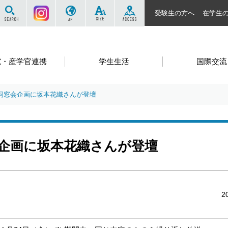
サイト内を検索する
Instagram
JP
SIZE
ACCESS
受験生の方へ
在学生
究・産学官連携
学生生活
国際交流
の同窓会企画に坂本花織さんが登壇
会企画に坂本花織さんが登壇
2