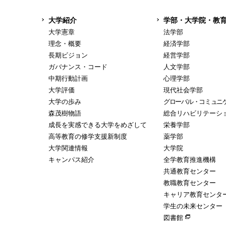
大学紹介
学部・大学院・教
大学憲章
法学部
理念・概要
経済学部
長期ビジョン
経営学部
ガバナンス・コード
人文学部
中期行動計画
心理学部
大学評価
現代社会学部
大学の歩み
グローバル・コミュニ
森茂樹物語
総合リハビリテーシ
成長を実感できる大学をめざして
栄養学部
高等教育の修学支援新制度
薬学部
大学関連情報
大学院
キャンパス紹介
全学教育推進機構
共通教育センター
教職教育センター
キャリア教育センタ
学生の未来センター
図書館