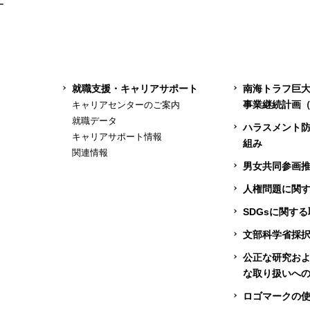
ー
就職支援・キャリアサポート
南海トラフ巨
事業継続計画（
キャリアセンターのご案内
就職データ
ハラスメント
キャリアサポート情報
組み
関連情報
男女共同参画
人権問題に関
SDGsに関す
文部科学省採
公正な研究お
な取り扱いへ
ロゴマークの