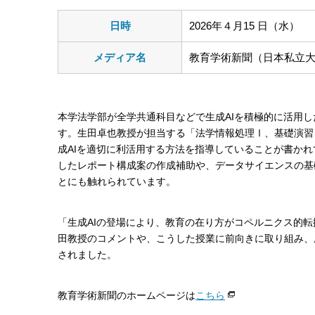
日時
2026年４月15 日（水）
メディア名
教育学術新聞（日本私立
本学法学部が全学共通科目などで生成AIを積極的に活用
す。生田卓也教授が担当する「法学情報処理Ⅰ、基礎演習
成AIを適切に利活用する方法を指導していることが書かれてい
したレポート構成案の作成補助や、データサイエンスの基
とにも触れられています。
「生成AIの登場により、教育の在り方がコペルニクス的
田教授のコメントや、こうした授業に前向きに取り組み、
されました。
教育学術新聞のホームページは
こちら