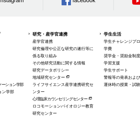
Instagram
facebook
育
研究・産学官連携
学生生活
産学官連携
学生チャレンジプ
研究倫理や公正な研究の遂行等に
学費
係る取り組み
奨学金・奨励金制
その他研究活動に関する情報
学習支援
研究データポリシー
学生サポート
地域研究センター
警報等の発表およ
ケーション学部
ライフサイエンス産学連携研究セ
運休時の授業・試
ョン学部
ンター
心理臨床カウンセリングセンター
ロコモーションバイオロジー教育
研究センター