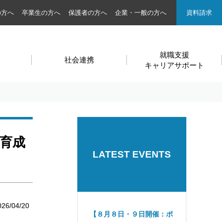
の方へ
卒業生の方へ
保護者の方へ
企業・一般の方へ
資料請求
就職支援
社会連携
キャリアサポート
ー育成
LATEST EVENTS
026/04/20
【８月８日・９日開催：ポ