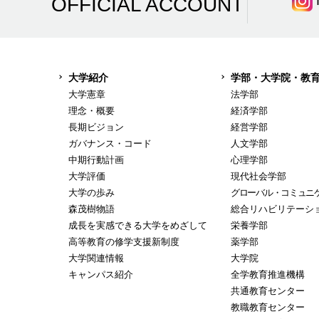
OFFICIAL ACCOUNT
大学紹介
学部・大学院・教
大学憲章
法学部
理念・概要
経済学部
長期ビジョン
経営学部
ガバナンス・コード
人文学部
中期行動計画
心理学部
大学評価
現代社会学部
大学の歩み
グローバル・コミュニ
森茂樹物語
総合リハビリテーシ
成長を実感できる大学をめざして
栄養学部
高等教育の修学支援新制度
薬学部
大学関連情報
大学院
キャンパス紹介
全学教育推進機構
共通教育センター
教職教育センター