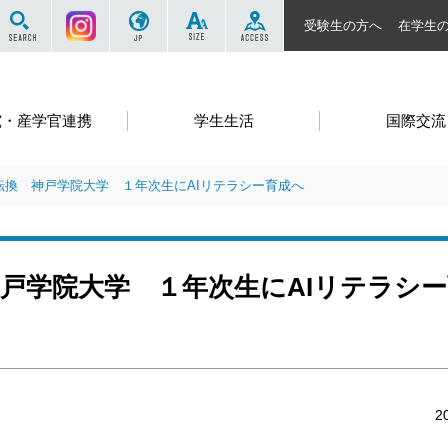
サイト内を検索する
Instagram
JP
SIZE
ACCESS
受験生の方へ
在学生
究・産学官連携
学生生活
国際交流
転換 神戸学院大学 １年次生にAIリテラシー育成へ
神戸学院大学 １年次生にAIリテラシ
2