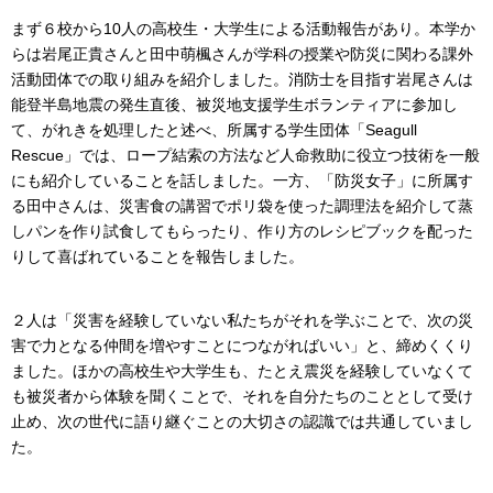
まず６校から10人の高校生・大学生による活動報告があり。本学か
らは岩尾正貴さんと田中萌楓さんが学科の授業や防災に関わる課外
活動団体での取り組みを紹介しました。消防士を目指す岩尾さんは
能登半島地震の発生直後、被災地支援学生ボランティアに参加し
て、がれきを処理したと述べ、所属する学生団体「Seagull
Rescue」では、ロープ結索の方法など人命救助に役立つ技術を一般
にも紹介していることを話しました。一方、「防災女子」に所属す
る田中さんは、災害食の講習でポリ袋を使った調理法を紹介して蒸
しパンを作り試食してもらったり、作り方のレシピブックを配った
りして喜ばれていることを報告しました。
２人は「災害を経験していない私たちがそれを学ぶことで、次の災
害で力となる仲間を増やすことにつながればいい」と、締めくくり
ました。ほかの高校生や大学生も、たとえ震災を経験していなくて
も被災者から体験を聞くことで、それを自分たちのこととして受け
止め、次の世代に語り継ぐことの大切さの認識では共通していまし
た。