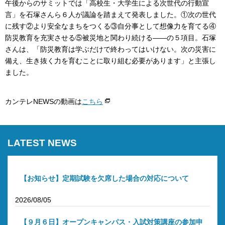
午後からのサミットでは「高校生・大学生による次世代の行動宣
言」を石塚さんら６人が議論を踏まえて発表しました。①次の世代
に残す②より安全なまちをつくる③自分事として想像力を育てる④
防災教育を充実させる⑤被災地と関わり続ける――の５項目。石塚
さんは、「防災教育は学ぶだけで終わってはいけない。次の災害に
備え、生き抜く力を育むことに取り組む必要があります」と主張し
ました。
カンテレNEWSの動画は
こちら
LATEST NEWS
【お知らせ】定期試験を欠席した場合の対応について
2026/08/05
【９月６日】オープンキャンパス・入試対策講座の参加申