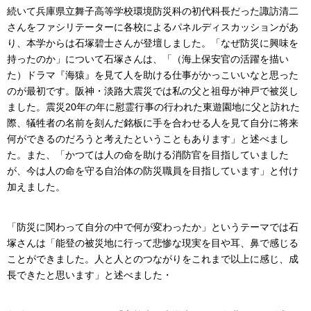
続いて兵庫県立舞子高等学校環境防災科の初代科長だった諏訪清二
さんをファシリテーターに各校によるパネルディスカッションがあ
り、本学からは石塚碧士さんが登壇しました。「なぜ防災に興味を
持ったのか」について石塚さんは、「（海上保安官の活躍を描い
た）ドラマ『海猿』を見て人を助ける仕事がかっこいいなと思った
のが最初です。阪神・淡路大震災では私の父と祖母が神戸で被災し
ました。震災20年の年に慰霊行事の行われた東遊園地に父と訪れた
際、犠牲者の名前を刻んだ銘板に手を合わせる人を見て自分に将来
何ができるのだろうと考えたということもあります」と述べまし
た。また、「かつては人の命を助ける消防官を目指していました
が、今は人の命を守る自治体の防災職員を目指しています」と付け
加えました。
「防災に関わって自分の中で何が変わったか」というテーマでは石
塚さんは「能登の被災地に行って悲惨な現実を目や耳、鼻で感じる
ことができました。人と人とのつながりをこれまで以上に感じ、成
長できたと思います」と述べました・