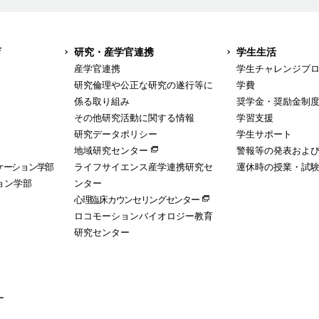
育
研究・産学官連携
学生生活
産学官連携
学生チャレンジプ
研究倫理や公正な研究の遂行等に
学費
係る取り組み
奨学金・奨励金制
その他研究活動に関する情報
学習支援
研究データポリシー
学生サポート
地域研究センター
警報等の発表およ
ケーション学部
ライフサイエンス産学連携研究セ
運休時の授業・試
ョン学部
ンター
心理臨床カウンセリングセンター
ロコモーションバイオロジー教育
研究センター
ー