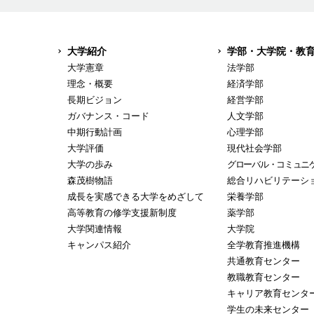
大学紹介
学部・大学院・教
大学憲章
法学部
理念・概要
経済学部
長期ビジョン
経営学部
ガバナンス・コード
人文学部
中期行動計画
心理学部
大学評価
現代社会学部
大学の歩み
グローバル・コミュニ
森茂樹物語
総合リハビリテーシ
成長を実感できる大学をめざして
栄養学部
高等教育の修学支援新制度
薬学部
大学関連情報
大学院
キャンパス紹介
全学教育推進機構
共通教育センター
教職教育センター
キャリア教育センタ
学生の未来センター