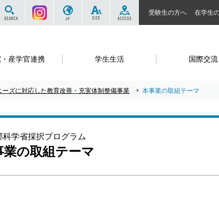
サイト内を検索する
Instagram
JP
SIZE
ACCESS
受験生の方へ
在学生
究・産学官連携
学生生活
国際交流
ニーズに対応した教育改善・充実体制整備事業
本事業の取組テーマ
部科学省採択プログラム
事業の取組テーマ