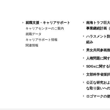
就職支援・キャリアサポート
南海トラフ巨
事業継続計画（
キャリアセンターのご案内
就職データ
ハラスメント
キャリアサポート情報
組み
関連情報
男女共同参画
人権問題に関
SDGsに関す
文部科学省採
公正な研究お
な取り扱いへ
ロゴマークの