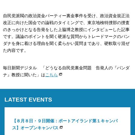
自民党派閥の政治資金パーティー裏金事件を受け、政治資金規正法
改正に向けた国会での論戦のタイミングで、東京地検特捜部の捜査
のきっかけとなる告発をした上脇博之教授にインタビューした記事
です。議論のポイントを聞く硬派な質問からトレードマークのバン
ダナを身に着ける理由を聞く柔らかい質問まであり、硬軟取り混ぜ
た内容です。
毎日新聞デジタル 「どうなる自民党裏金問題 告発人の『バンダ
ナ』教授に聞いた」は
こちら
LATEST EVENTS
【８月８日・９日開催：ポートアイランド第１キャンパ
ス】オープンキャンパス