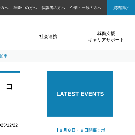
の方へ
卒業生の方へ
保護者の方へ
企業・一般の方へ
資料請求
就職支援
社会連携
キャリアサポート
拍車
 コ
LATEST EVENTS
025/12/22
【８月８日・９日開催：ポ