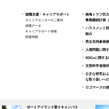
就職支援・キャリアサポート
南海トラフ巨
事業継続計画（
キャリアセンターのご案内
就職データ
ハラスメント
キャリアサポート情報
組み
関連情報
男女共同参画
人権問題に関
SDGsに関す
文部科学省採
公正な研究お
な取り扱いへ
ロゴマークの
ポートアイランド第２キャンパス