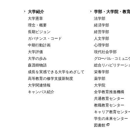
大学紹介
学部・大学院・教
大学憲章
法学部
理念・概要
経済学部
長期ビジョン
経営学部
ガバナンス・コード
人文学部
中期行動計画
心理学部
大学評価
現代社会学部
大学の歩み
グローバル・コミュニ
森茂樹物語
総合リハビリテーシ
成長を実感できる大学をめざして
栄養学部
高等教育の修学支援新制度
薬学部
大学関連情報
大学院
キャンパス紹介
全学教育推進機構
共通教育センター
教職教育センター
キャリア教育センタ
学生の未来センター
図書館