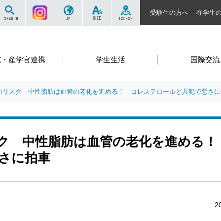
サイト内を検索する
Instagram
JP
SIZE
ACCESS
受験生の方へ
在学生
究・産学官連携
学生生活
国際交流
のリスク 中性脂肪は血管の老化を進める！ コレステロールと共犯で悪さに
ク 中性脂肪は血管の老化を進める！
さに拍車
2