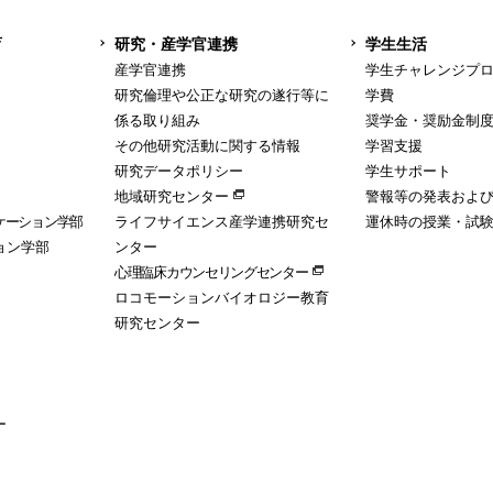
育
研究・産学官連携
学生生活
産学官連携
学生チャレンジプ
研究倫理や公正な研究の遂行等に
学費
係る取り組み
奨学金・奨励金制
その他研究活動に関する情報
学習支援
研究データポリシー
学生サポート
地域研究センター
警報等の発表およ
ケーション学部
ライフサイエンス産学連携研究セ
運休時の授業・試
ョン学部
ンター
心理臨床カウンセリングセンター
ロコモーションバイオロジー教育
研究センター
ー