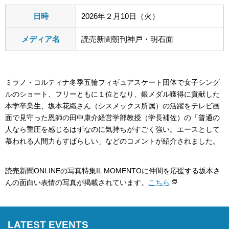
日時
2026年２月10日（火）
メディア名
読売新聞朝刊神戸・明石面
ミラノ・コルティナ冬季五輪フィギュアスケート団体で女子シング
ルのショート、フリーともに１位となり、銀メダル獲得に貢献した
本学卒業生、坂本花織さん（シスメックス所属）の活躍をテレビ画
面で見守った恩師の田中康介経営学部教授（学長補佐）の「普通の
人なら重圧を感じるはずなのに気持ちがすごく強い。エースとして
慕われる人間力もすばらしい」などのコメントが紹介されました。
読売新聞ONLINEの写真特集IL MOMENTOに仲間を応援する坂本さ
んの面白い表情の写真が掲載されています。
こちら
LATEST EVENTS