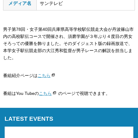
メディア名
サンテレビ
男子第78回・女子第40回兵庫県高等学校駅伝競走大会が丹波篠山市
内の高校駅伝コースで開催され、須磨学園が３年ぶり４度目の男女
そろっての優勝を飾りました。そのダイジェスト版の録画放送で、
本学女子駅伝競走部の大江秀和監督が男子レースの解説を担当しま
した。
番組紹介ページは
こちら
番組はYou Tubeの
こちら
のページで視聴できます。
LATEST EVENTS