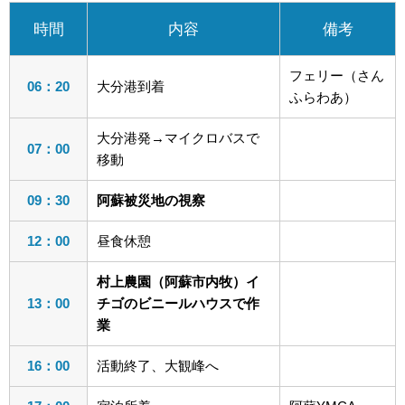
時間
内容
備考
フェリー（さん
06：20
大分港到着
ふらわあ）
大分港発→マイクロバスで
07：00
移動
09：30
阿蘇被災地の視察
12：00
昼食休憩
村上農園（阿蘇市内牧）イ
13：00
チゴのビニールハウスで作
業
16：00
活動終了、大観峰へ