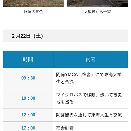
阿蘇の景色
大観峰から一望
２月22日（土）
時間
内容
阿蘇YMCA（宿舎）にて東海大学
09：30
生と合流
マイクロバスで移動、歩いて被災
10：00
地を巡る
12：00
阿蘇観光を通して東海大生と交流
17：00
宿舎到着