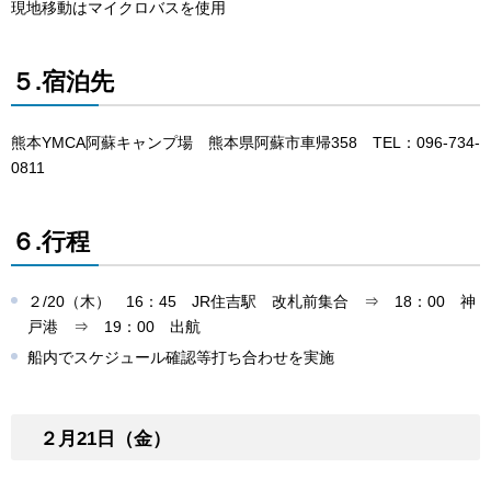
現地移動はマイクロバスを使用
５.宿泊先
熊本YMCA阿蘇キャンプ場 熊本県阿蘇市車帰358 TEL：096-734-
0811
６.行程
２/20（木） 16：45 JR住吉駅 改札前集合 ⇒ 18：00 神
戸港 ⇒ 19：00 出航
船内でスケジュール確認等打ち合わせを実施
２月21日（金）