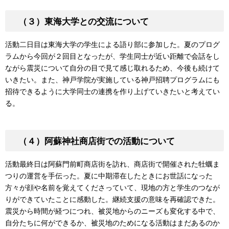
（３）東海大学との交流について
活動二日目は東海大学の学生による語り部に参加した。夏のプログ
ラムから今回が２回目となったが、学生同士が近い距離で会話をし
ながら震災について自分の目で見て感じ取れるため、今後も続けて
いきたい。また、神戸学院が実施している神戸招聘プログラムにも
招待できるように大学同士の連携を作り上げていきたいと考えてい
る。
（４）阿蘇神社商店街での活動について
活動最終日は阿蘇門前町商店街を訪れ、商店街で開催された牡蠣ま
つりの運営を手伝った。夏に中期滞在したときにお世話になった
方々が顔や名前を覚えてくださっていて、現地の方と学生のつなが
りができていたことに感動した。継続支援の意味を再確認できた。
震災から時間が経つにつれ、被災地からのニーズも変化する中で、
自分たちに何ができるか、被災地のためになる活動はまだあるのか