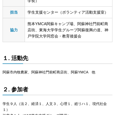
学長）
担当
学生支援センター（ボランティア活動支援室）
熊本YMCA阿蘇キャンプ場、阿蘇神社門前町商
協力
店街、東海大学学生グループ阿蘇復興の道、神
戸学院大学同窓会・教育後援会
１. 活動先
阿蘇市内牧農家、阿蘇神社門前町商店街、阿蘇YMCA 他
２. 参加者
学生９人（法２、経済１、人文３、心理１、総リハ１、現代社会
１）