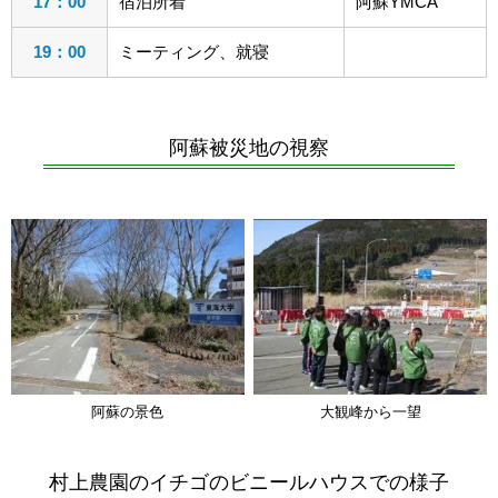
17：00
宿泊所着
阿蘇YMCA
19：00
ミーティング、就寝
阿蘇被災地の視察
阿蘇の景色
大観峰から一望
村上農園のイチゴのビニールハウスでの様子