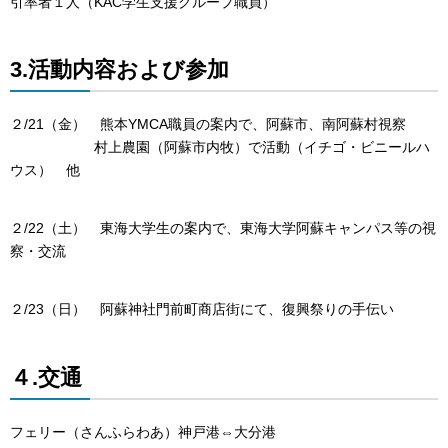
引率者１人（KAC学生支援グループ職員）
3.活動内容および参加
２/21（金） 熊本YMCA職員の案内で、阿蘇市、南阿蘇村視察
村上農園（阿蘇市内牧）で活動（イチゴ・ビニールハ
ウス） 他
２/22（土） 東海大学生の案内で、東海大学阿蘇キャンパス等の視
察・交流
２/23（日） 阿蘇神社門前町商店街にて、復興祭りの手伝い
４.交通
フェリー（さんふらわあ）神戸港⇔大分港