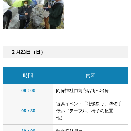
２月23日（日）
時間
内容
08：00
阿蘇神社門前商店街へ出発
復興イベント「牡蠣祭り」準備手
08：30
伝い（テーブル、椅子の配置
他）
10：00
牡蠣祭り開始