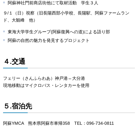
阿蘇神社門前商店街他にて取材活動 学生３人
９/１（日）視察（旧長陽西部小学校、長陽駅、阿蘇ファームラン
ド、大観峰 他）
東海大学学生グループ(阿蘇復興への道)による語り部
阿蘇の自然の魅力を発見するプロジェクト
４.交通
フェリー（さんふらわあ）神戸港⇔大分港
現地移動はマイクロバス・レンタカーを使用
５.宿泊先
阿蘇YMCA 熊本県阿蘇市車帰358 TEL：096-734-0811