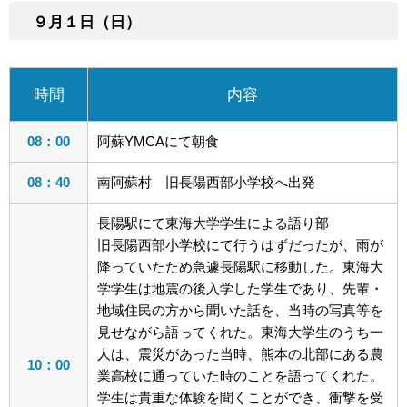
９月１日（日）
時間
内容
08：00
阿蘇YMCAにて朝食
08：40
南阿蘇村 旧長陽西部小学校へ出発
長陽駅にて東海大学学生による語り部
旧長陽西部小学校にて行うはずだったが、雨が
降っていたため急遽長陽駅に移動した。東海大
学学生は地震の後入学した学生であり、先輩・
地域住民の方から聞いた話を、当時の写真等を
見せながら語ってくれた。東海大学生のうち一
人は、震災があった当時、熊本の北部にある農
10：00
業高校に通っていた時のことを語ってくれた。
学生は貴重な体験を聞くことができ、衝撃を受