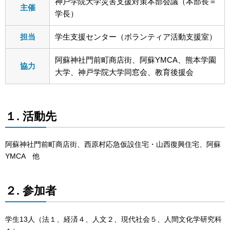
神戸学院大学災害支援対策本部会議（本部長＝
主催
学長）
担当
学生支援センター（ボランティア活動支援室）
阿蘇神社門前町商店街、阿蘇YMCA、熊本学園
協力
大学、神戸学院大学同窓会、教育後援会
１. 活動先
阿蘇神社門前町商店街、西原村応急仮設住宅・山西復興住宅、阿蘇
YMCA 他
２. 参加者
学生13人（法１、経済４、人文２、現代社会５、人間文化学研究科