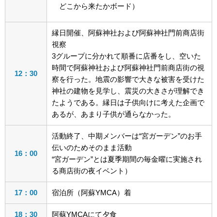
どこから来たかボード）
縁日開催、阿蘇神社および阿蘇神社門前商店街
視察
3グループに分かれて順番に店番をし、空いた
時間で阿蘇神社および阿蘇神社門前商店街の視
12：30
察を行った。地震の影響で大きな被害を受けた
神社の建物を見学し、震災の大きさが理解でき
たようである。縁日は子供向けに考えた企画で
あるが、あまり子供が通らなかった。
活動終了、中期メンバーは“宮ガーデン”のお手
伝いのためそのまま活動
16：00
“宮ガーデン”とは夏季期間の毎金曜に実施され
る商店街の夜イベント）
17：00
宿泊所（阿蘇YMCA）着
18：30
阿蘇YMCAにて夕食