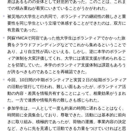
差はあるものの全体として好意的であった。このことは、これま
での積み重ねが着実にいきていることがうかがわれた。
被災地の大学生との共同で、ボランティアの継続性の難しさと重
要性を同じ学生という立場で体感することができたのは、双方に
有意義であった。
阿蘇YMCAで同宿であった他大学生はボランティアでかかった旅
費をクラウドファンディングなどでこれから集めるということで
あり、より自立性が高いといえる。しかし、逆に本学のボランテ
ィア体制を大変評価してくれ、大学には適宜支援が求められるこ
とを切望していた。本学のボランティア支援体制は課題もあろう
が誇るべきものであることを再確認できた。
今回、10日間の中期ボランティアと実質２日の短期ボランティア
の活動が並行して行われ、難しい面もあったが、ボランティア活
動の内容・差異を情報共有することによって、相乗効果がうまれ
た。一方で連携や情報共有の難しさも感じられた。
参加学生は、一人として一度も約束の時間に遅れることはなく、
時間前に全員集合しており、尊敬できた。活動には基本的に前向
きに取り組み、積極的であったが、荷物の運搬、事業内容の決定
など、さらに先を見通して活動できる力量をつけていければと思