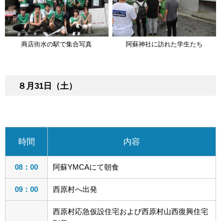
商店街水の駅で集合写真
阿蘇神社に訪れた学生たち
８月31日（土）
時間
内容
08：00
阿蘇YMCAにて朝食
09：00
西原村へ出発
西原村応急仮設住宅および西原村山西復興住宅