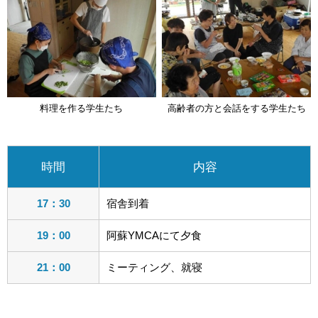
料理を作る学生たち
高齢者の方と会話をする学生たち
時間
内容
17：30
宿舎到着
19：00
阿蘇YMCAにて夕食
21：00
ミーティング、就寝