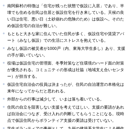
南阿蘇村の特徴は「住宅が残った状態で仮設に入居」であり、半
壊でも住める住民は住居と仮設住宅を行き来している。天候の良
い日は住宅、悪い日（土砂崩れの危険のため）は仮設へ。そのた
め仮設住宅の自治が難しい。
もともと大きな家に住んでいた住民が多く、仮設住宅や賃貸アパ
ート（みなし仮設）での生活にストレスを抱えている。
みなし仮設の被災者が1000戸（内、東海大学生多し）あり、支援
の手が届いていない。
役場は仮設住宅の管理面、冬季対策など住環境のハード面の対策
が優先される。コミュニティの形成は社協（地域支え合いセンタ
ー）が担当する。
仮設住宅自治会の役員は決まったが、住民の自治運営の本格化は
来年になってからだと思われる。
外部からの行事は減少して、いまは落ち着いている。
住民の自立を阻害しない支援を考えてほしい。支援の要請があれ
ば自治会につなぎ、受け入れの判断してもらうことになる。現時
点で仮設住民からボランティア支援の要請は受けていない。
学生ボランティアの事例として、九州の建築系大学生による棚作