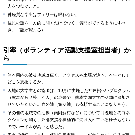
力をつなぐこと。
神経質な学生はフェリーは眠れない。
住民の話を一方的に聞くだけでなく、質問ができるようにすべ
き。（話が深まる）
引率（ボランティア活動支援室担当者）か
ら
熊本県内の被災地域は広く、アクセスや土壌が違う。本学として
どこを支援するか。
現地の大学生との協働は、10月に実施した神戸招へいプログラム
（熊本から２校、４人）の成果で、熊本学園大学の活動に参加さ
せていただいた。春の陣（第６陣）も依頼することになりそう。
その他の地域での活動（南阿蘇村など）については現地とのコネ
クションが弱く、外部支援を積極的に受け入れている様子もない
のでハードルが高いと感じた。
東北で継続してきた「仮設住宅支援」にこだわらわず、学生が気