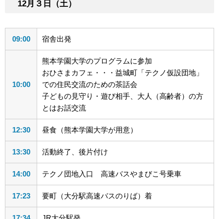
12月３日（土）
09:00
宿舎出発
熊本学園大学のプログラムに参加
おひさまカフェ・・・益城町「テクノ仮設団地」
10:00
での住民交流のための茶話会
子どもの見守り・遊び相手、大人（高齢者）の方
とはお話交流
12:30
昼食（熊本学園大学が用意）
13:30
活動終了、後片付け
14:00
テクノ団地入口 高速バスやまびこ号乗車
17:23
要町（大分駅高速バスのりば）着
17:34
JR大分駅発