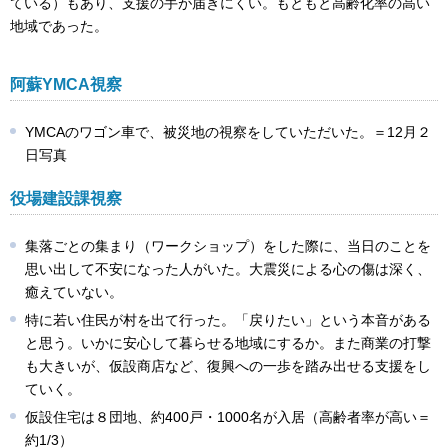
ている）もあり、支援の手が届きにくい。もともと高齢化率の高い
地域であった。
阿蘇YMCA視察
YMCAのワゴン車で、被災地の視察をしていただいた。＝12月２
日写真
役場建設課視察
集落ごとの集まり（ワークショップ）をした際に、当日のことを
思い出して不安になった人がいた。大震災による心の傷は深く、
癒えていない。
特に若い住民が村を出て行った。「戻りたい」という本音がある
と思う。いかに安心して暮らせる地域にするか。また商業の打撃
も大きいが、仮設商店など、復興への一歩を踏み出せる支援をし
ていく。
仮設住宅は８団地、約400戸・1000名が入居（高齢者率が高い＝
約1/3）