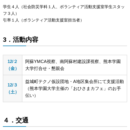
学生４人（社会防災学科１人、ボランティア活動支援室学生スタッ
フ３人）
引率１人（ボランティア活動支援室担当者）
3．活動内容
12/２
阿蘇YMCA視察、南阿蘇村建設課視察、熊本学園
（金）
大学打合せ・懇親会
益城町テクノ仮設団地・A地区集会所にて支援活動
12/３
（熊本学園大学主催の「おひさまカフェ」のお手
（土）
伝い）
４．交通