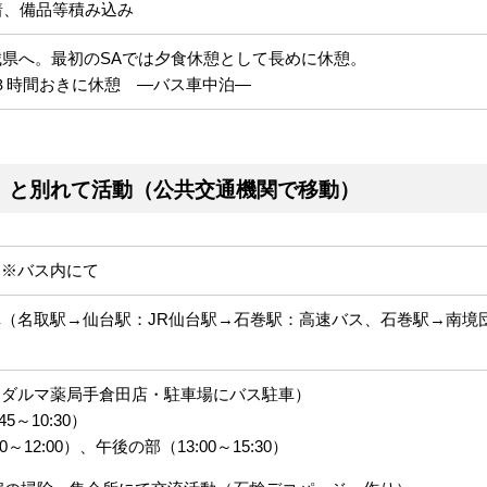
着、備品等積み込み
城県へ。最初のSAでは夕食休憩として長めに休憩。
３時間おきに休憩 ―バス車中泊―
準備）と別れて活動（公共交通機関で移動）
 ※バス内にて
（名取駅→仙台駅：JR仙台駅→石巻駅：高速バス、石巻駅→南境
（ダルマ薬局手倉田店・駐車場にバス駐車）
～10:30）
12:00）、午後の部（13:00～15:30）