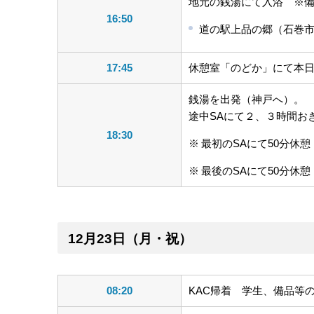
地元の銭湯にて入浴 ※
16:50
道の駅上品の郷（石巻市小船
17:45
休憩室「のどか」にて本
銭湯を出発（神戸へ）。
途中SAにて２、３時間お
18:30
最初のSAにて50分休
最後のSAにて50分休
12月23日（月・祝）
08:20
KAC帰着 学生、備品等