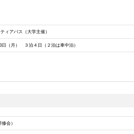
ンティアバス（大学主催）
）～23日（月） ３泊４日（２泊は車中泊）
研修会）