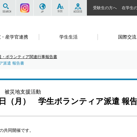
サイト内を検索する
Instagram
JP
SIZE
ACCESS
受験生の方へ
在学生
究・産学官連携
学生生活
国際交流
遣・ボランティア関連行事報告書
ィア派遣 報告書
被災地支援活動
～23日（月） 学生ボランティア派遣 報
の共同開催です。