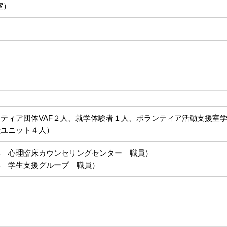
室）
ティア団体VAF２人、就学体験者１人、ボランティア活動支援室
献ユニット４人）
学 心理臨床カウンセリングセンター 職員）
学 学生支援グループ 職員）