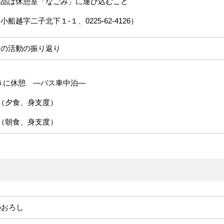
備品は休憩室「なごみ」に運び込むこと
越字二子北下１-１、0225-62-4126）
日の活動の振り返り
きに休憩 ―バス車中泊―
憩（夕食、身支度）
憩（朝食、身支度）
のおろし