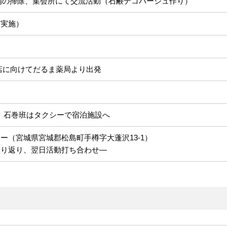
扇の掃除、集会所にて交流活動（石鹸デコパージュ作り）
に実施）
店に向けてだるま薬局より出発
0 石巻班はタクシーで宿泊施設へ
ー（宮城県宮城郡松島町手樽字大蓬沢13-1）
振り返り、翌日活動打ち合わせ―