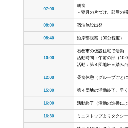
朝食
07:00
～寝具の片づけ、部屋の
08:00
宿泊施設出発
08:40
沿岸部視察（30分程度）
石巻市の仮設住宅で活動
10:00
活動時間：午前の部（10:00～
活動：第４団地班＝踏み台
12:00
昼食休憩（グループごと
15:00
第４団地の活動終了。早
16:00
活動終了（活動の進捗に
16:30
ミニストップよりタクシ