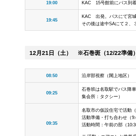
19:00
KAC 15号館前にバス到
KAC 出発。バスにて宮
19:45
その後は途中SAにて２、
12月21日（土） ※石巻斑（12/22
08:50
沿岸部視察（閖上地区）
石巻班は名取駅でバス降車
09:25
集会所：タクシー）
名取市の仮設住宅で活動
活動準備・打ち合わせ（9:45
09:35
活動時間：午前の部（10:30～