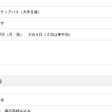
ンティアバス（大学主催）
ラザ
～17日（月・祝） ３泊４日（２泊は車中泊）
）
修会
着、備品等積み込み