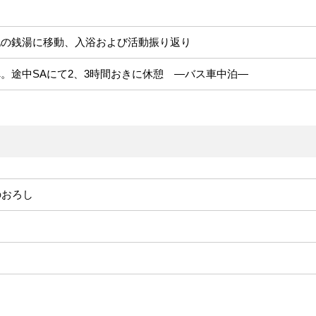
地の銭湯に移動、入浴および活動振り返り
。途中SAにて2、3時間おきに休憩 ―バス車中泊―
のおろし