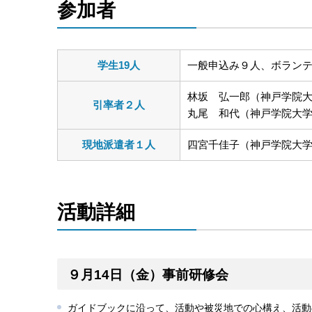
参加者
学生19人
一般申込み９人、ボラン
林坂 弘一郎（神戸学院
引率者２人
丸尾 和代（神戸学院大
現地派遣者１人
四宮千佳子（神戸学院大
活動詳細
９月14日（金）事前研修会
ガイドブックに沿って、活動や被災地での心構え、活動