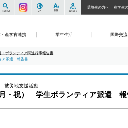
サイト内を検索する
Instagram
JP
SIZE
ACCESS
受験生の方へ
在学生
究・産学官連携
学生生活
国際交流
遣・ボランティア関連行事報告書
ィア派遣 報告書
被災地支援活動
（月・祝） 学生ボランティア派遣 報