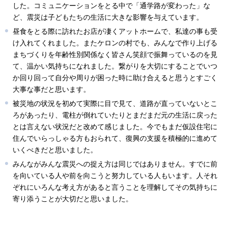
した。コミュニケーションをとる中で「通学路が変わった」な
ど、震災は子どもたちの生活に大きな影響を与えています。
昼食をとる際に訪れたお店が凄くアットホームで、私達の事も受
け入れてくれました。またケロンの村でも、みんなで作り上げる
まちづくりを年齢性別関係なく皆さん笑顔で振舞っているのを見
て、温かい気持ちになれました。繋がりを大切にすることでいつ
か回り回って自分や周りが困った時に助け合えると思うとすごく
大事な事だと思います。
被災地の状況を初めて実際に目で見て、道路が直っていないとこ
ろがあったり、電柱が倒れていたりとまだまだ元の生活に戻った
とは言えない状況だと改めて感じました。今でもまだ仮設住宅に
住んでいらっしゃる方もおられて、復興の支援を積極的に進めて
いくべきだと思いました。
みんながみんな震災への捉え方は同じではありません。すでに前
を向いている人や前を向こうと努力している人もいます。人それ
ぞれにいろんな考え方があると言うことを理解してその気持ちに
寄り添うことが大切だと思いました。