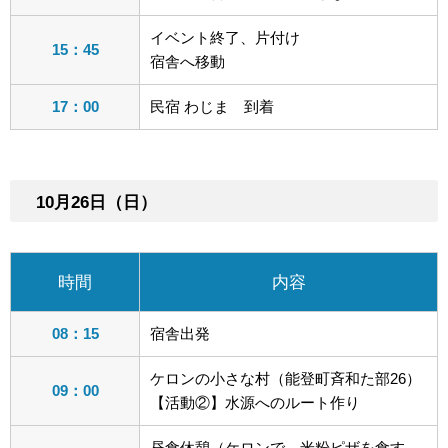
イベント終了、片付け
15：45
宿舎へ移動
17：00
民宿 わじま 到着
10月26日（日）
時間
内容
08：15
宿舎出発
ケロンの小さな村（能登町斉和た部26）
09：00
【活動②】水源へのルート作り
昼食休憩（ケロンで、米粉ピザを食す