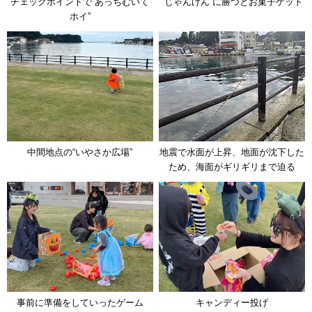
チェックポイントで“あっちむいて
“じゃんけん”に勝つとお菓子ゲット
ホイ”
中間地点の“いやさか広場”
地震で水面が上昇、地面が沈下した
ため、海面がギリギリまで迫る
事前に準備をしていったゲーム
キャンディー投げ