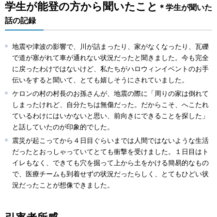
学生が能登の方から聞いたこと
＊学生が聞いた
話の記録
地震や津波の影響で、川が詰まったり、家がなくなったり、瓦礫
で道が塞がれて車が通れない状況だったと聞きました。今も完全
に戻ったわけではないけど、私たちがハロウィンイベントのお手
伝いをすると聞いて、とても嬉しそうにされていました。
ケロンの村の村長のお孫さんが、地震の際に「周りの家は倒れて
しまったけれど、自分たちは無傷だった。だからこそ、へこたれ
ているわけにはいかないと思い、前向きにできることを探した」
と話していたのが印象的でした。
震災が起こってから４日目ぐらいまでは人間ではないような生活
だったとおっしゃっていてとても衝撃を受けました。１日目はト
イレもなく、できても穴を掘って上から土をかける簡易的なもの
で、医療チームも到着せずの状況だったらしく、とてもひどい状
況だったことが想像できました。