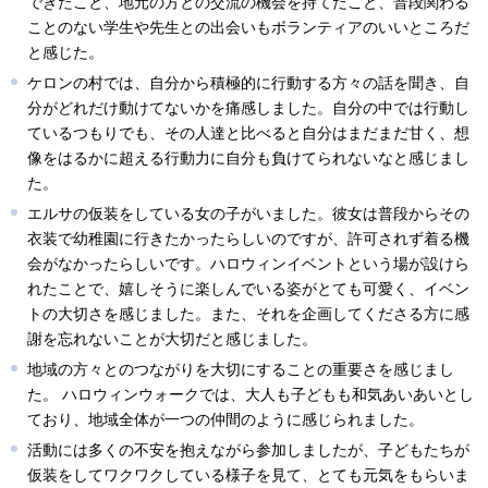
できたこと、地元の方との交流の機会を持てたこと、普段関わる
ことのない学生や先生との出会いもボランティアのいいところだ
と感じた。
ケロンの村では、自分から積極的に行動する方々の話を聞き、自
分がどれだけ動けてないかを痛感しました。自分の中では行動し
ているつもりでも、その人達と比べると自分はまだまだ甘く、想
像をはるかに超える行動力に自分も負けてられないなと感じまし
た。
エルサの仮装をしている女の子がいました。彼女は普段からその
衣装で幼稚園に行きたかったらしいのですが、許可されず着る機
会がなかったらしいです。ハロウィンイベントという場が設けら
れたことで、嬉しそうに楽しんでいる姿がとても可愛く、イベン
トの大切さを感じました。また、それを企画してくださる方に感
謝を忘れないことが大切だと感じました。
地域の方々とのつながりを大切にすることの重要さを感じまし
た。 ハロウィンウォークでは、大人も子どもも和気あいあいとし
ており、地域全体が一つの仲間のように感じられました。
活動には多くの不安を抱えながら参加しましたが、子どもたちが
仮装をしてワクワクしている様子を見て、とても元気をもらいま