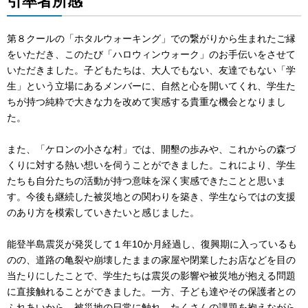
引率者所感
第８クールの「ホタルウォーキング」での繋がりから生まれたご縁
をいただき、このたび「ハロウィンウォーク」のお手伝いをさせて
いただきました。子どもたちは、大人でもない、友達でもない「学
生」という立場にあるメンバーに、自然と心を開いてくれ、学生た
ちが持つ純粋で大きな力を改めて実感する貴重な機会となりまし
た。
また、「ケロンの小さな村」では、開墾の歩みや、これからの森づ
くりに対する熱い想いを伺うことができました。これにより、学生
たちも自分たちの活動が持つ意味を深く実感できたことと思いま
す。今後も継続した被災地との関わりを築き、学生ならではの支援
のあり方を模索していきたいと感じました。
能登半島震災が発災して１年10か月経過し、復興期に入っているも
のの、道路の亀裂や崩壊したままの家屋や閉業したお店などを目の
当たりにしたことで、学生たちは震災の影響や被災地が抱える問題
に直接触れることができました。一方、子ども達やその保護者との
ふれあいから、被災地の日常に触れ、たくさんの課題を抱えながら