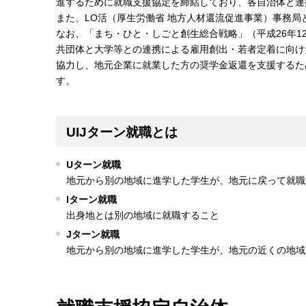
進するために就職支援協定を締結しており、各自治体と連
また、LO活（厚生労働省 地方人材還流促進事業）事務局
なお、「まち・ひと・しごと創生総合戦略」（平成26年1
共団体と大学等との連携による雇用創出・若者定着に向け
協力し、地元企業に就業した方の奨学金返還を支援するた
す。
UIJターン就職とは
Uターン就職
地元から別の地域に進学した学生が、地元に戻って就職
Iターン就職
出身地とは別の地域に就職すること
Jターン就職
地元から別の地域に進学した学生が、地元の近くの地域