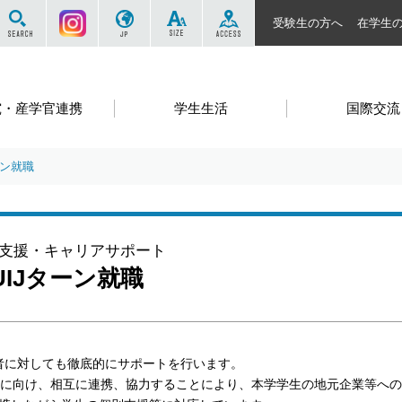
サイト内を検索する
Instagram
JP
SIZE
ACCESS
受験生の方へ
在学生
究・産学官連携
学生生活
国際交流
ーン就職
支援・キャリアサポート
UIJターン就職
者に対しても徹底的にサポートを行います。
保に向け、相互に連携、協力することにより、本学学生の地元企業等へ