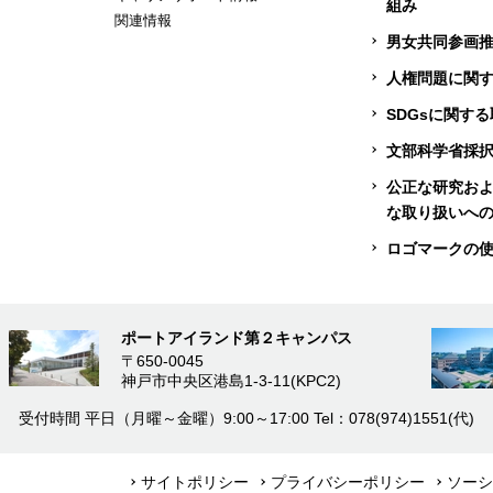
組み
関連情報
男女共同参画
人権問題に関
SDGsに関す
文部科学省採
公正な研究お
な取り扱いへ
ロゴマークの
ポートアイランド第２キャンパス
〒650-0045
神戸市中央区港島1-3-11(KPC2)
受付時間
平日（月曜～金曜）9:00～17:00
Tel：078(974)1551(代)
サイトポリシー
プライバシーポリシー
ソーシ