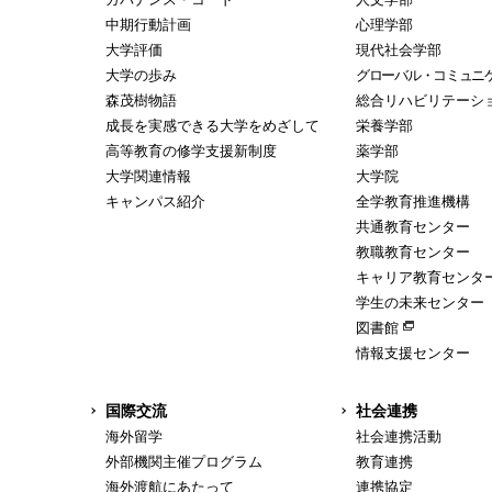
中期行動計画
心理学部
大学評価
現代社会学部
大学の歩み
グローバル・コミュニ
森茂樹物語
総合リハビリテーシ
成長を実感できる大学をめざして
栄養学部
高等教育の修学支援新制度
薬学部
大学関連情報
大学院
キャンパス紹介
全学教育推進機構
共通教育センター
教職教育センター
キャリア教育センタ
学生の未来センター
図書館
情報支援センター
国際交流
社会連携
海外留学
社会連携活動
外部機関主催プログラム
教育連携
海外渡航にあたって
連携協定