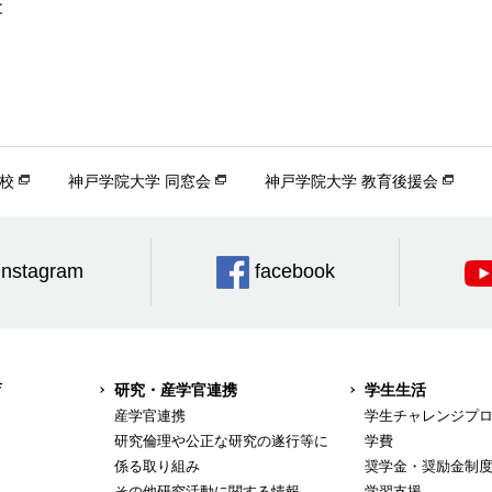
と
校
神戸学院大学 同窓会
神戸学院大学 教育後援会
Instagram
facebook
育
研究・産学官連携
学生生活
産学官連携
学生チャレンジプ
研究倫理や公正な研究の遂行等に
学費
係る取り組み
奨学金・奨励金制
その他研究活動に関する情報
学習支援