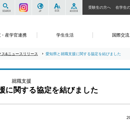
サイト内を検索する
Instagram
JP
SIZE
ACCESS
受験生の方へ
在学生
究・産学官連携
学生生活
国際交流
クス&ニュースリリース
愛知県と就職支援に関する協定を結びました
就職支援
援に関する協定を結びました
2