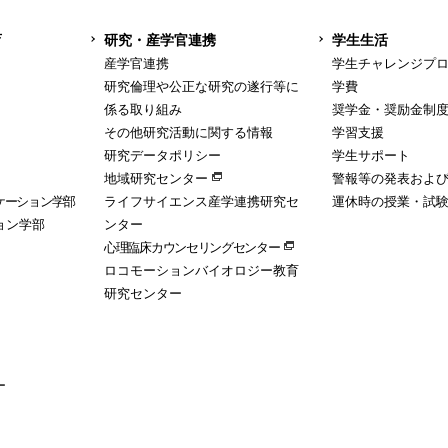
育
研究・産学官連携
学生生活
産学官連携
学生チャレンジプ
研究倫理や公正な研究の遂行等に
学費
係る取り組み
奨学金・奨励金制
その他研究活動に関する情報
学習支援
研究データポリシー
学生サポート
地域研究センター
警報等の発表およ
ケーション学部
ライフサイエンス産学連携研究セ
運休時の授業・試
ョン学部
ンター
心理臨床カウンセリングセンター
ロコモーションバイオロジー教育
研究センター
ー