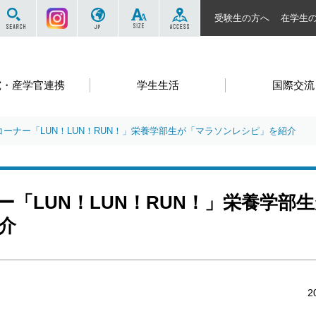
サイト内を検索する
Instagram
JP
SIZE
ACCESS
受験生の方へ
在学生
究・産学官連携
学生生活
国際交流
ーナー「LUN！LUN！RUN！」栄養学部生が「マラソンレシピ」を紹介
「LUN！LUN！RUN！」栄養学部
介
2