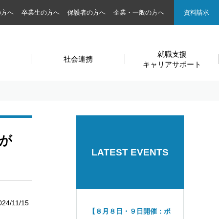
の方へ
卒業生の方へ
保護者の方へ
企業・一般の方へ
資料請求
就職支援
社会連携
キャリアサポート
生が
LATEST EVENTS
024/11/15
【８月８日・９日開催：ポ