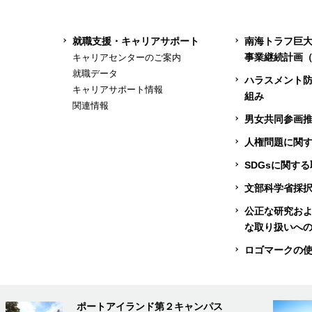
就職支援・キャリアサポート
南海トラフ巨
事業継続計画（
キャリアセンターのご案内
就職データ
ハラスメント
キャリアサポート情報
組み
関連情報
男女共同参画
人権問題に関
SDGsに関す
文部科学省採
公正な研究お
な取り扱いへ
ロゴマークの
ポートアイランド第２キャンパス