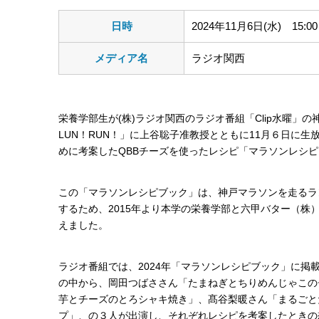
日時
2024年11月6日(水) 15:00
メディア名
ラジオ関西
栄養学部生が(株)ラジオ関西のラジオ番組「Clip水曜」の
LUN！RUN！」に上谷聡子准教授とともに11月６日に
めに考案したQBBチーズを使ったレシピ「マラソンレシ
この「マラソンレシピブック」は、神戸マラソンを走るラ
するため、2015年より本学の栄養学部と六甲バター（株
えました。
ラジオ番組では、2024年「マラソンレシピブック」に掲
の中から、岡田つばささん「たまねぎとちりめんじゃこの
芋とチーズのとろシャキ焼き」、髙谷梨暖さん「まるごと
プ」、の３人が出演し、それぞれレシピを考案したときの