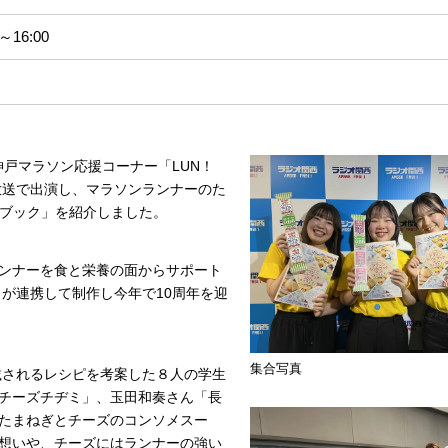
～16:00
神戸マラソン応援コーナー「LUN！
生放送で出演し、マラソンランナーのた
ピブック」を紹介しました。
ンナーを食と栄養の面からサポート
）が連携して制作し今年で10周年を迎
集合写真
載されるレシピを考案した８人の学生
チーズチヂミ」、玉田和奏さん「長
たまねぎとチーズのコンソメスー
想いや、チーズにはランナーの強い