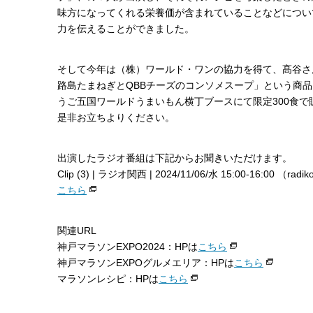
味方になってくれる栄養価が含まれていることなどについ
力を伝えることができました。
そして今年は（株）ワールド・ワンの協力を得て、髙谷さ
路島たまねぎとQBBチーズのコンソメスープ」という商品
うご五国ワールドうまいもん横丁ブースにて限定300食で
是非お立ちよりください。
出演したラジオ番組は下記からお聞きいただけます。
Clip (3) | ラジオ関西 | 2024/11/06/水 15:00-16:00 （
こちら
関連URL
神戸マラソンEXPO2024：HPは
こちら
神戸マラソンEXPOグルメエリア：HPは
こちら
マラソンレシピ：HPは
こちら