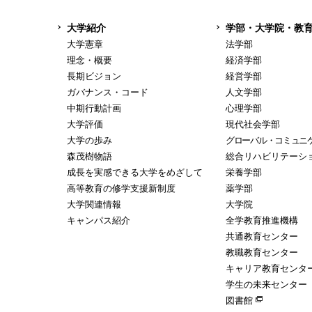
大学紹介
学部・大学院・教
大学憲章
法学部
理念・概要
経済学部
長期ビジョン
経営学部
ガバナンス・コード
人文学部
中期行動計画
心理学部
大学評価
現代社会学部
大学の歩み
グローバル・コミュニ
森茂樹物語
総合リハビリテーシ
成長を実感できる大学をめざして
栄養学部
高等教育の修学支援新制度
薬学部
大学関連情報
大学院
キャンパス紹介
全学教育推進機構
共通教育センター
教職教育センター
キャリア教育センタ
学生の未来センター
図書館