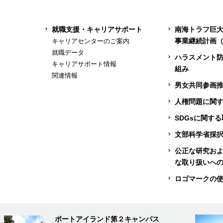
就職支援・キャリアサポート
南海トラフ巨
事業継続計画（
キャリアセンターのご案内
就職データ
ハラスメント
キャリアサポート情報
組み
関連情報
男女共同参画
人権問題に関
SDGsに関す
文部科学省採
公正な研究お
な取り扱いへ
ロゴマークの
ポートアイランド第２キャンパス