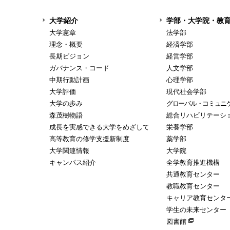
大学紹介
学部・大学院・教
大学憲章
法学部
理念・概要
経済学部
長期ビジョン
経営学部
ガバナンス・コード
人文学部
中期行動計画
心理学部
大学評価
現代社会学部
大学の歩み
グローバル・コミュニ
森茂樹物語
総合リハビリテーシ
成長を実感できる大学をめざして
栄養学部
高等教育の修学支援新制度
薬学部
大学関連情報
大学院
キャンパス紹介
全学教育推進機構
共通教育センター
教職教育センター
キャリア教育センタ
学生の未来センター
図書館