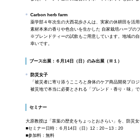
Carbon herb farm
薬学部４年次生の大西花歩さんは、実家の休耕田を活用
素材本来の香りや色合いを生かした 自家栽培ハーブのブ
※ブレンドティーの試飲もご用意しています。地域の自
幸いです。
ブース出展：６月14日（日）のみ出展（※１）
防災女子
「被災者に寄り添うこころと身体のケア商品開発プロジ
被災地で本当に必要とされる「ブレンド・香り・味」で
セミナー
大原教授は「茶葉の歴史をちょっとおさらい」を、防災女
■セミナー日時：６月14日（日）12：20～13：20
■参加料：無料