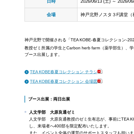
日時
2026/06/13 (土) ～ 2026/06
会場
神戸北野ノスタ３F講堂（
神戸北野で開催される「TEA KOBE-春夏コレクション-
教授ゼミ所属の学生とCarbon herb farm（薬学部生
ブース出展します。
TEA KOBE春夏コレクション チラシ
TEA KOBE春夏コレクション 会場図
ブース出展：両日出展
人文学部 大原良通ゼミ
人文学部 大原良通教授のゼミ生有志が、事前にTEA 
し、来場者へ400部を限定配布いたします。
また、イベント全体の運営のサポートスタッフも担いま