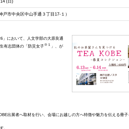
/14 (日)
神戸市中央区中山手通３丁目17-１）
2026」において、人文学部の大原良通
※１
）、学生有志団体の「防災女子
」、が
KOBE出展者へ取材を行い、会場にお越しの方へ特徴や魅力を伝える冊子
す。