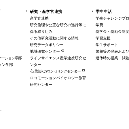
育
研究・産学官連携
学生生活
産学官連携
学生チャレンジプ
研究倫理や公正な研究の遂行等に
学費
係る取り組み
奨学金・奨励金制
その他研究活動に関する情報
学習支援
研究データポリシー
学生サポート
地域研究センター
警報等の発表およ
ケーション学部
ライフサイエンス産学連携研究セ
運休時の授業・試
ョン学部
ンター
心理臨床カウンセリングセンター
ロコモーションバイオロジー教育
研究センター
ー