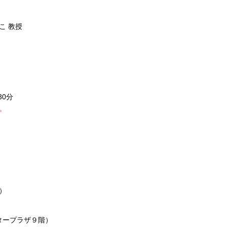
こ 教授
30分
。
）
タープラザ９階）