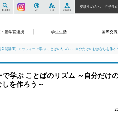
サイト内を検索する
Instagram
JP
SIZE
ACCESS
受験生の方へ
在学生
究・産学官連携
学生生活
国際交流
型公開講座】ミッフィーで学ぶ ことばのリズム ～自分だけのおはなしを作ろ
で学ぶ ことばのリズム ～自分だけ
なしを作ろう～
2