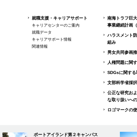
就職支援・キャリアサポート
南海トラフ巨
事業継続計画（
キャリアセンターのご案内
就職データ
ハラスメント
キャリアサポート情報
組み
関連情報
男女共同参画
人権問題に関
SDGsに関す
文部科学省採
公正な研究お
な取り扱いへ
ロゴマークの
ポートアイランド第２キャンパス