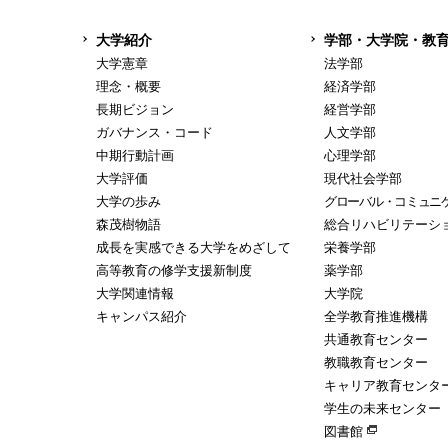
大学紹介
学部・大学院・教
大学憲章
法学部
理念・概要
経済学部
長期ビジョン
経営学部
ガバナンス・コード
人文学部
中期行動計画
心理学部
大学評価
現代社会学部
大学の歩み
グローバル・コミュニ
森茂樹物語
総合リハビリテーシ
成長を実感できる大学をめざして
栄養学部
高等教育の修学支援新制度
薬学部
大学関連情報
大学院
キャンパス紹介
全学教育推進機構
共通教育センター
教職教育センター
キャリア教育センタ
学生の未来センター
図書館