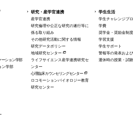
育
研究・産学官連携
学生生活
産学官連携
学生チャレンジプ
研究倫理や公正な研究の遂行等に
学費
係る取り組み
奨学金・奨励金制
その他研究活動に関する情報
学習支援
研究データポリシー
学生サポート
地域研究センター
警報等の発表およ
ケーション学部
ライフサイエンス産学連携研究セ
運休時の授業・試
ョン学部
ンター
心理臨床カウンセリングセンター
ロコモーションバイオロジー教育
研究センター
ー