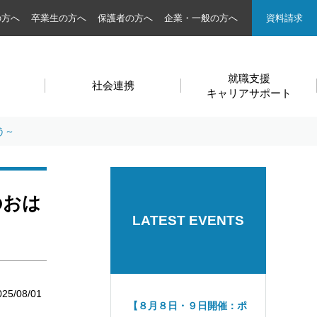
の方へ
卒業生の方へ
保護者の方へ
企業・一般の方へ
資料請求
就職支援
社会連携
キャリアサポート
う～
のおは
LATEST EVENTS
025/08/01
【８月８日・９日開催：ポ