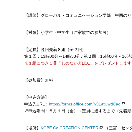
【講師】グローバル・コミュニケーション学部 中西のり
【対象】小学生・中学生（ご家族での参加可）
【定員】各回先着８組（全２回）
第１回：13時00分～14時30分 / 第２回：15時00分～16時
※１組につき１冊「じのないえほん」をプレゼントします
【参加費】無料
【申込方法】
申込先URL：
https://forms.office.com/r/91atUwdCag
※申込期間：８月１日（金）～定員に達するまで（先着順
【場所】
KOBE Co CREATION CENTER
（三宮・セン