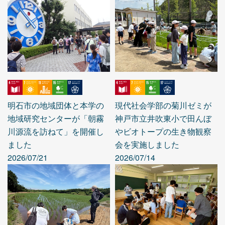
明石市の地域団体と本学の
現代社会学部の菊川ゼミが
地域研究センターが「朝霧
神戸市立井吹東小で田んぼ
川源流を訪ねて」を開催し
やビオトープの生き物観察
ました
会を実施しました
2026/07/21
2026/07/14