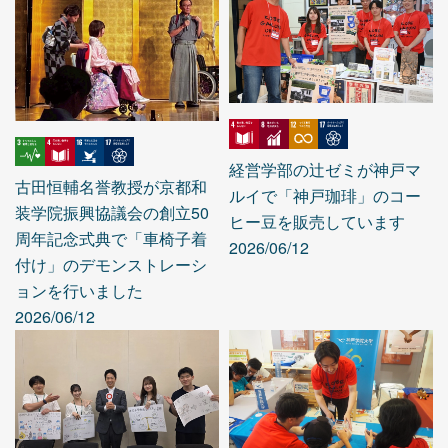
経営学部の辻ゼミが神戸マ
古田恒輔名誉教授が京都和
ルイで「神戸珈琲」のコー
装学院振興協議会の創立50
ヒー豆を販売しています
周年記念式典で「車椅子着
2026/06/12
付け」のデモンストレーシ
ョンを行いました
2026/06/12