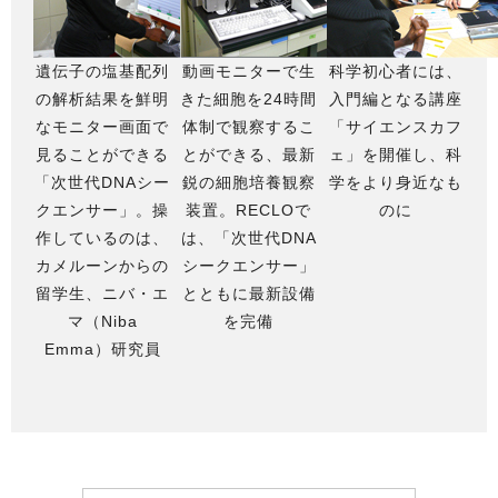
遺伝子の塩基配列
動画モニターで生
科学初心者には、
の解析結果を鮮明
きた細胞を24時間
入門編となる講座
なモニター画面で
体制で観察するこ
「サイエンスカフ
見ることができる
とができる、最新
ェ」を開催し、科
「次世代DNAシー
鋭の細胞培養観察
学をより身近なも
クエンサー」。操
装置。RECLOで
のに
作しているのは、
は、「次世代DNA
カメルーンからの
シークエンサー」
留学生、ニバ・エ
とともに最新設備
マ（Niba
を完備
Emma）研究員