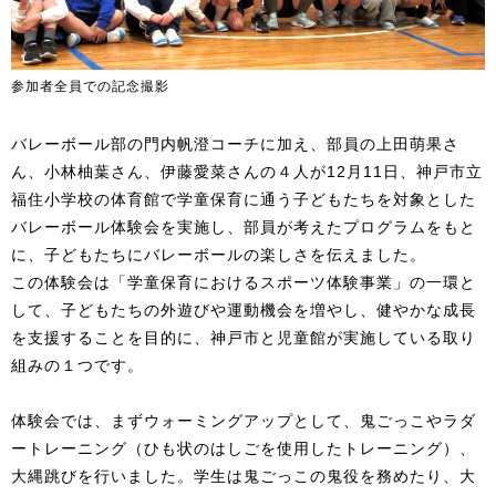
参加者全員での記念撮影
バレーボール部の門内帆澄コーチに加え、部員の上田萌果さ
ん、小林柚葉さん、伊藤愛菜さんの４人が12月11日、神戸市立
福住小学校の体育館で学童保育に通う子どもたちを対象とした
バレーボール体験会を実施し、部員が考えたプログラムをもと
に、子どもたちにバレーボールの楽しさを伝えました。
この体験会は「学童保育におけるスポーツ体験事業」の一環と
して、子どもたちの外遊びや運動機会を増やし、健やかな成長
を支援することを目的に、神戸市と児童館が実施している取り
組みの１つです。
体験会では、まずウォーミングアップとして、鬼ごっこやラダ
ートレーニング（ひも状のはしごを使用したトレーニング）、
大縄跳びを行いました。学生は鬼ごっこの鬼役を務めたり、大