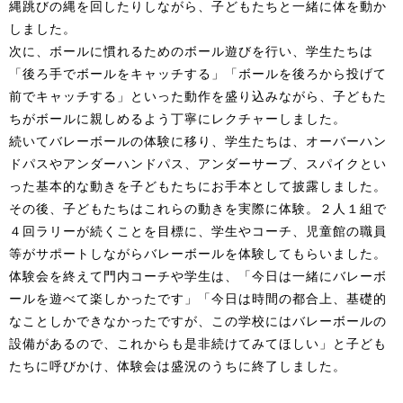
縄跳びの縄を回したりしながら、子どもたちと一緒に体を動か
しました。
次に、ボールに慣れるためのボール遊びを行い、学生たちは
「後ろ手でボールをキャッチする」「ボールを後ろから投げて
前でキャッチする」といった動作を盛り込みながら、子どもた
ちがボールに親しめるよう丁寧にレクチャーしました。
続いてバレーボールの体験に移り、学生たちは、オーバーハン
ドパスやアンダーハンドパス、アンダーサーブ、スパイクとい
った基本的な動きを子どもたちにお手本として披露しました。
その後、子どもたちはこれらの動きを実際に体験。２人１組で
４回ラリーが続くことを目標に、学生やコーチ、児童館の職員
等がサポートしながらバレーボールを体験してもらいました。
体験会を終えて門内コーチや学生は、「今日は一緒にバレーボ
ールを遊べて楽しかったです」「今日は時間の都合上、基礎的
なことしかできなかったですが、この学校にはバレーボールの
設備があるので、これからも是非続けてみてほしい」と子ども
たちに呼びかけ、体験会は盛況のうちに終了しました。