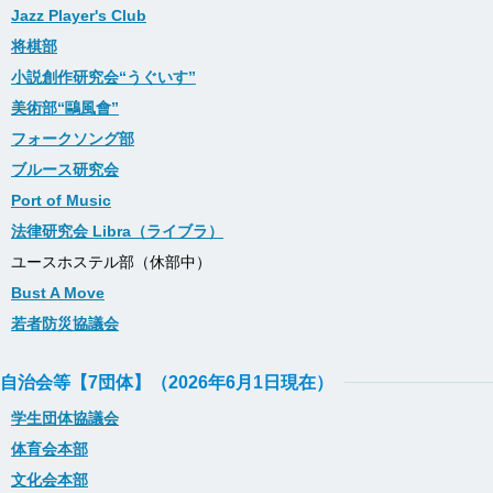
Jazz Player's Club
将棋部
小説創作研究会“うぐいす”
美術部“鷗風會”
フォークソング部
ブルース研究会
Port of Music
法律研究会 Libra（ライブラ）
ユースホステル部（休部中）
Bust A Move
若者防災協議会
自治会等【7団体】（2026年6月1日現在）
学生団体協議会
体育会本部
文化会本部