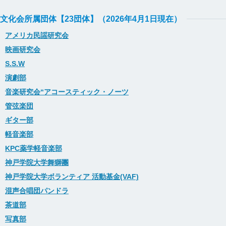
文化会所属団体【23団体】（2026年4月1日現在）
アメリカ民謡研究会
映画研究会
S.S.W
演劇部
音楽研究会“アコースティック・ノーツ
管弦楽団
ギター部
軽音楽部
KPC薬学軽音楽部
神戸学院大学舞獅團
神戸学院大学ボランティア 活動基金(VAF)
混声合唱団パンドラ
茶道部
写真部