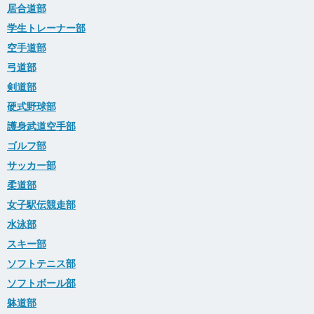
居合道部
学生トレーナー部
空手道部
弓道部
剣道部
硬式野球部
護身武道空手部
ゴルフ部
サッカー部
柔道部
女子駅伝競走部
水泳部
スキー部
ソフトテニス部
ソフトボール部
躰道部