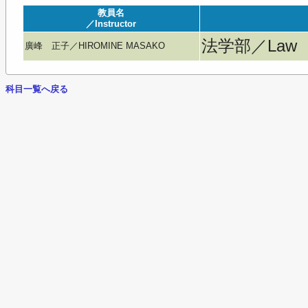
教員名
／Instructor
法学部／Law
廣峰 正子／HIROMINE MASAKO
科目一覧へ戻る