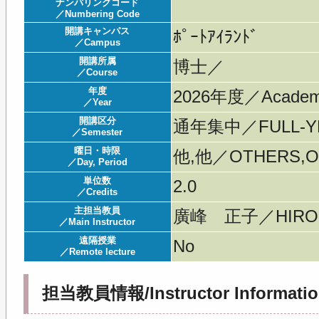
ナンバリングコード
／Numbering Code
開講キャンパス
ﾎﾟｰﾄｱｲﾗﾝﾄﾞ
／Campus
開講所属
博士／
／Course
年度
2026年度／Acade
／Year
開講区分
通年集中／FULL-YE
／Semester
曜日・時限
他,他／OTHERS,O
／Day, Period
単位数
2.0
／Credits
主担当教員
廣峰 正子／HIROM
／Main Instructor
遠隔授業
No
／Remote lecture
担当教員情報/Instructor Informatio