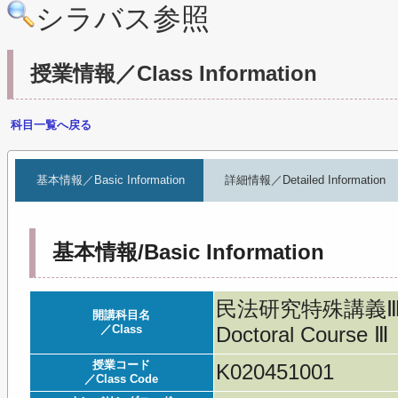
シラバス参照
授業情報／Class Information
科目一覧へ戻る
基本情報／Basic Information
詳細情報／Detailed Information
基本情報/Basic Information
民法研究特殊講義Ⅲ／Lect
開講科目名
／Class
Doctoral Course Ⅲ
授業コード
K020451001
／Class Code