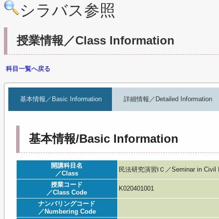
シラバス参照
授業情報／Class Information
科目一覧へ戻る
基本情報／Basic Information
詳細情報／Detailed Information
基本情報/Basic Information
開講科目名
民法研究演習ⅠＣ／Seminar in Civil Law
／Class
授業コード
K020401001
／Class Code
ナンバリングコード
／Numbering Code