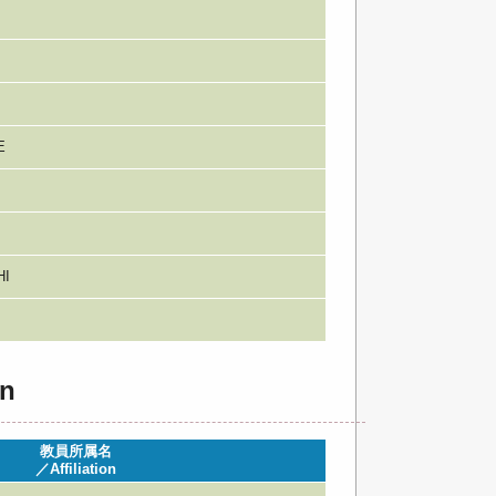
E
HI
n
教員所属名
／Affiliation