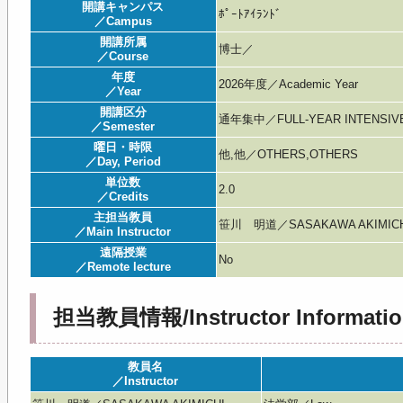
開講キャンパス
ﾎﾟｰﾄｱｲﾗﾝﾄﾞ
／Campus
開講所属
博士／
／Course
年度
2026年度／Academic Year
／Year
開講区分
通年集中／FULL-YEAR INTENSIV
／Semester
曜日・時限
他,他／OTHERS,OTHERS
／Day, Period
単位数
2.0
／Credits
主担当教員
笹川 明道／SASAKAWA AKIMIC
／Main Instructor
遠隔授業
No
／Remote lecture
担当教員情報/Instructor Informatio
教員名
／Instructor