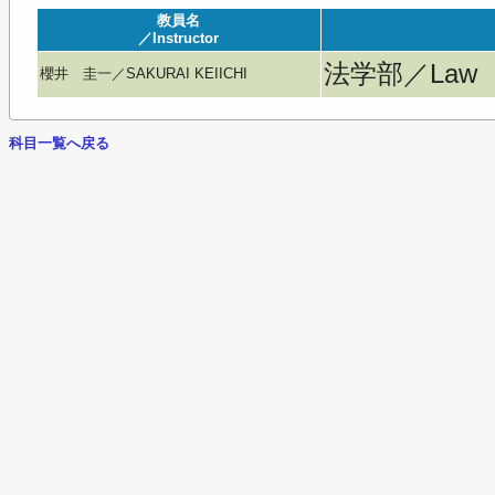
教員名
／Instructor
法学部／Law
櫻井 圭一／SAKURAI KEIICHI
科目一覧へ戻る