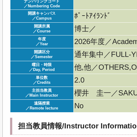
ナンバリングコード
／Numbering Code
開講キャンパス
ﾎﾟｰﾄｱｲﾗﾝﾄﾞ
／Campus
開講所属
博士／
／Course
年度
2026年度／Acade
／Year
開講区分
通年集中／FULL-YE
／Semester
曜日・時限
他,他／OTHERS,O
／Day, Period
単位数
2.0
／Credits
主担当教員
櫻井 圭一／SAKURA
／Main Instructor
遠隔授業
No
／Remote lecture
担当教員情報/Instructor Informatio