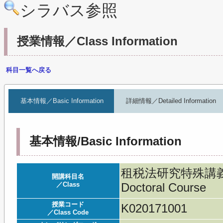
シラバス参照
授業情報／Class Information
科目一覧へ戻る
基本情報／Basic Information
詳細情報／Detailed Information
基本情報/Basic Information
租税法研究特殊講義／Lec
開講科目名
／Class
Doctoral Course
授業コード
K020171001
／Class Code