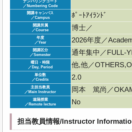
ナンバリングコード
／Numbering Code
開講キャンパス
ﾎﾟｰﾄｱｲﾗﾝﾄﾞ
／Campus
開講所属
博士／
／Course
年度
2026年度／Acade
／Year
開講区分
通年集中／FULL-YE
／Semester
曜日・時限
他,他／OTHERS,O
／Day, Period
単位数
2.0
／Credits
主担当教員
岡本 篤尚／OKAMO
／Main Instructor
遠隔授業
No
／Remote lecture
担当教員情報/Instructor Informatio