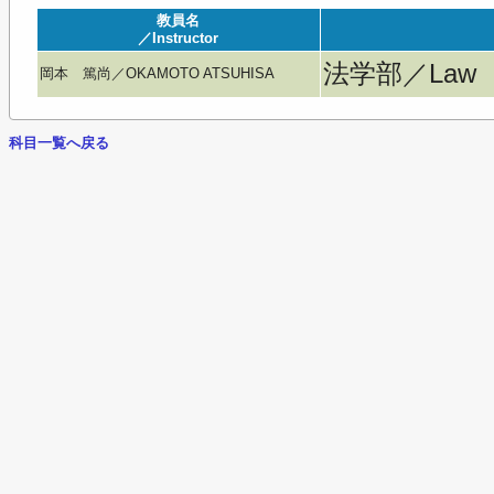
教員名
／Instructor
法学部／Law
岡本 篤尚／OKAMOTO ATSUHISA
科目一覧へ戻る