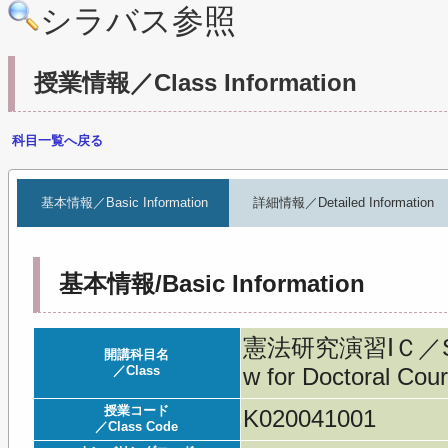
シラバス参照
授業情報／Class Information
科目一覧へ戻る
基本情報／Basic Information
詳細情報／Detailed Information
基本情報/Basic Information
憲法研究演習ⅠＣ／Semina
開講科目名
／Class
w for Doctoral Cou
授業コード
K020041001
／Class Code