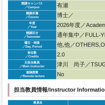
開講キャンパス
有瀬
／Campus
開講所属
博士／
／Course
年度
2026年度／Acade
／Year
開講区分
通年集中／FULL-YE
／Semester
曜日・時限
他,他／OTHERS,O
／Day, Period
単位数
2.0
／Credits
主担当教員
津川 尚子／TSUG
／Main Instructor
遠隔授業
No
／Remote lecture
担当教員情報/Instructor Informatio
教員名