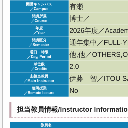
開講キャンパス
有瀬
／Campus
開講所属
博士／
／Course
年度
2026年度／Acade
／Year
開講区分
通年集中／FULL-YE
／Semester
曜日・時限
他,他／OTHERS,O
／Day, Period
単位数
2.0
／Credits
主担当教員
伊藤 智／ITOU SA
／Main Instructor
遠隔授業
No
／Remote lecture
担当教員情報/Instructor Informatio
教員名