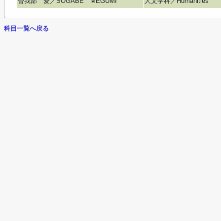
曽我部 愛／SOGABE MEGUMI
人文学科／Humanities
科目一覧へ戻る