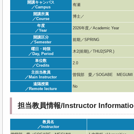
開講キャンパス
有瀬
／Campus
開講所属
博士／
／Course
年度
2026年度／Academic Year
／Year
開講区分
前期／SPRING
／Semester
曜日・時限
木2(前期)／THU2(SPR.)
／Day, Period
単位数
2.0
／Credits
主担当教員
曽我部 愛／SOGABE MEGUMI
／Main Instructor
遠隔授業
No
／Remote lecture
担当教員情報/Instructor Informatio
教員名
／Instructor