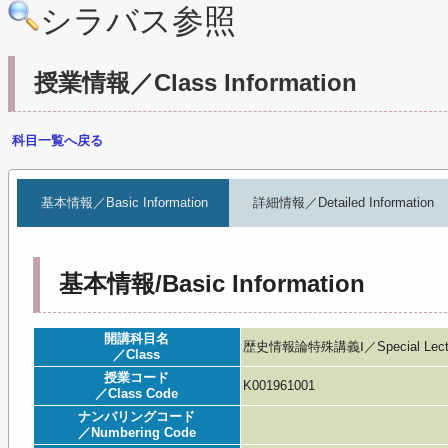
シラバス参照
授業情報／Class Information
科目一覧へ戻る
基本情報／Basic Information
詳細情報／Detailed Information
基本情報/Basic Information
開講科目名
歴史情報論特殊講義Ⅰ／Special Lecture on
／Class
授業コード
K001961001
／Class Code
ナンバリングコード
／Numbering Code