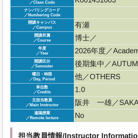
K001451003
／Class Code
ナンバリングコード
／Numbering Code
開講キャンパス
有瀬
／Campus
開講所属
博士／
／Course
年度
2026年度／Acade
／Year
開講区分
後期集中／AUTUMN 
／Semester
曜日・時限
他／OTHERS
／Day, Period
単位数
1.0
／Credits
主担当教員
阪井 一雄／SAKAI
／Main Instructor
遠隔授業
No
／Remote lecture
担当教員情報/Instructor Informatio