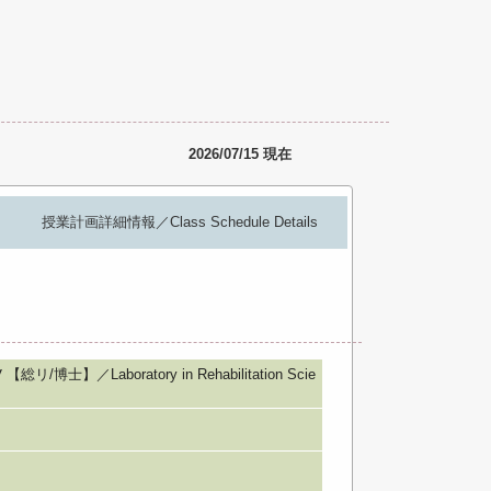
2026/07/15 現在
授業計画詳細情報／Class Schedule Details
／Laboratory in Rehabilitation Scie