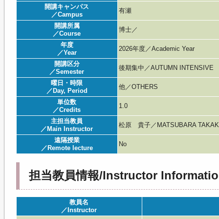
開講キャンパス
有瀬
／Campus
開講所属
博士／
／Course
年度
2026年度／Academic Year
／Year
開講区分
後期集中／AUTUMN INTENSIVE
／Semester
曜日・時限
他／OTHERS
／Day, Period
単位数
1.0
／Credits
主担当教員
松原 貴子／MATSUBARA TAKA
／Main Instructor
遠隔授業
No
／Remote lecture
担当教員情報/Instructor Informatio
教員名
／Instructor