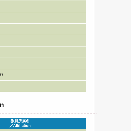
KO
n
教員所属名
／Affiliation