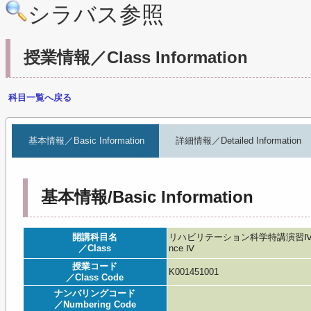
シラバス参照
授業情報／Class Information
科目一覧へ戻る
基本情報／Basic Information
詳細情報／Detailed Information
基本情報/Basic Information
開講科目名
リハビリテーション科学特講演習Ⅳ 【総リ/博士】
／Class
nce Ⅳ
授業コード
K001451001
／Class Code
ナンバリングコード
／Numbering Code