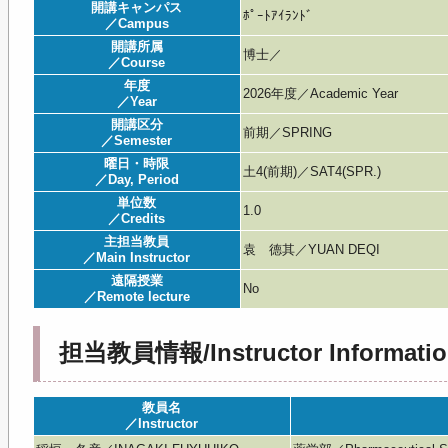
開講キャンパス
ﾎﾟｰﾄｱｲﾗﾝﾄﾞ
／Campus
開講所属
博士／
／Course
年度
2026年度／Academic Year
／Year
開講区分
前期／SPRING
／Semester
曜日・時限
土4(前期)／SAT4(SPR.)
／Day, Period
単位数
1.0
／Credits
主担当教員
袁 德其／YUAN DEQI
／Main Instructor
遠隔授業
No
／Remote lecture
担当教員情報/Instructor Informatio
教員名
／Instructor