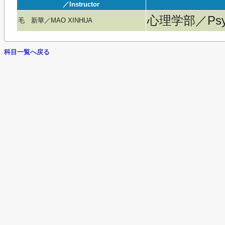
／Instructor
心理学部／Psyc
毛 新華／MAO XINHUA
科目一覧へ戻る