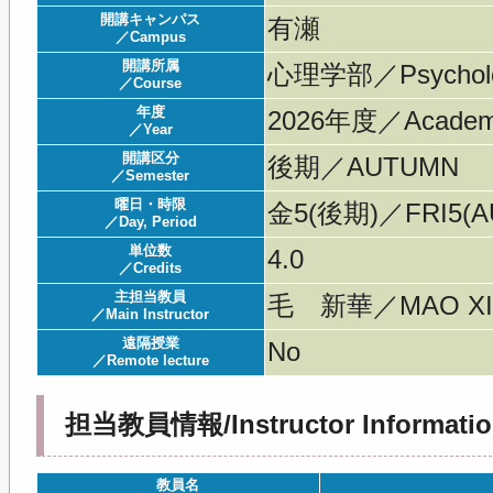
開講キャンパス
有瀬
／Campus
開講所属
心理学部／Psychol
／Course
年度
2026年度／Acade
／Year
開講区分
後期／AUTUMN
／Semester
曜日・時限
金5(後期)／FRI5(AU
／Day, Period
単位数
4.0
／Credits
主担当教員
毛 新華／MAO XI
／Main Instructor
遠隔授業
No
／Remote lecture
担当教員情報/Instructor Informatio
教員名