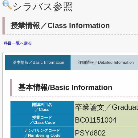
シラバス参照
授業情報／Class Information
科目一覧へ戻る
基本情報／Basic Information
詳細情報／Detailed Information
基本情報/Basic Information
開講科目名
卒業論文／Graduatio
／Class
授業コード
BC01151004
／Class Code
ナンバリングコード
PSYd802
／Numbering Code