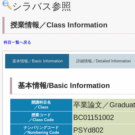
シラバス参照
授業情報／Class Information
科目一覧へ戻る
基本情報／Basic Information
詳細情報／Detailed Information
基本情報/Basic Information
開講科目名
卒業論文／Graduatio
／Class
授業コード
BC01151002
／Class Code
ナンバリングコード
PSYd802
／Numbering Code