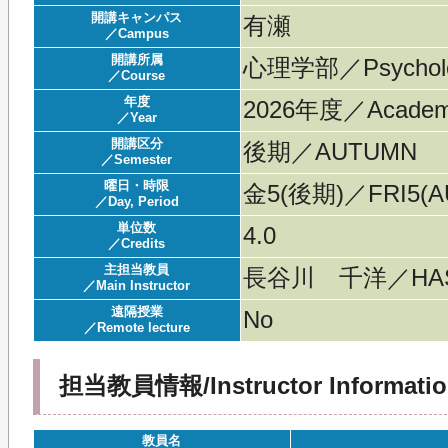
開講キャンパス
有瀬
／Campus
開講所属
心理学部／Psychol
／Course
年度
2026年度／Acade
／Year
開講区分
後期／AUTUMN
／Semester
曜日・時限
金5(後期)／FRI5(AU
／Day, Period
単位数
4.0
／Credits
主担当教員
長谷川 千洋／HASE
／Main Instructor
遠隔授業
No
／Remote lecture
担当教員情報/Instructor Informatio
教員名