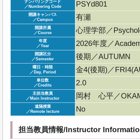
ナンバリングコード
PSYd801
／Numbering Code
開講キャンパス
有瀬
／Campus
開講所属
心理学部／Psychol
／Course
年度
2026年度／Acade
／Year
開講区分
後期／AUTUMN
／Semester
曜日・時限
金4(後期)／FRI4(AU
／Day, Period
単位数
2.0
／Credits
主担当教員
岡村 心平／OKAMU
／Main Instructor
遠隔授業
No
／Remote lecture
担当教員情報/Instructor Informatio