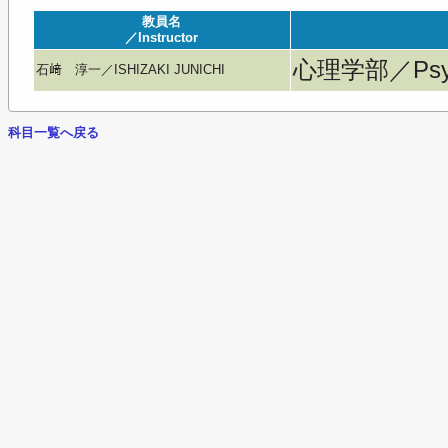
教員名
／Instructor
心理学部／Psyc
石﨑 淳一／ISHIZAKI JUNICHI
科目一覧へ戻る