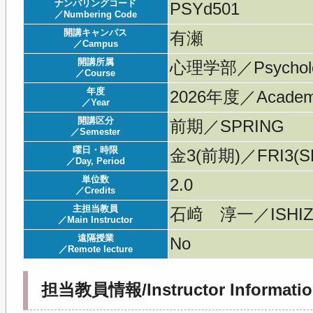
ナンバリングコード
PSYd501
／Numbering Code
開講キャンパス
有瀬
／Campus
開講所属
心理学部／Psychol
／Course
年度
2026年度／Acade
／Year
開講区分
前期／SPRING
／Semester
曜日・時限
金3(前期)／FRI3(S
／Day, Period
単位数
2.0
／Credits
主担当教員
石﨑 淳一／ISHIZAK
／Main Instructor
遠隔授業
No
／Remote lecture
担当教員情報/Instructor Informatio