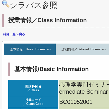
シラバス参照
授業情報／Class Information
科目一覧へ戻る
基本情報／Basic Information
詳細情報／Detailed Information
基本情報/Basic Information
心理学専門ゼミナール
開講科目名
／Class
ermediate Seminar 
授業コード
BC01052001
／Class Code