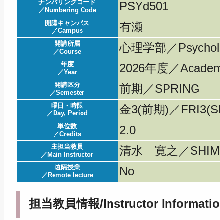
ナンバリングコード
PSYd501
／Numbering Code
開講キャンパス
有瀬
／Campus
開講所属
心理学部／Psychol
／Course
年度
2026年度／Acade
／Year
開講区分
前期／SPRING
／Semester
曜日・時限
金3(前期)／FRI3(S
／Day, Period
単位数
2.0
／Credits
主担当教員
清水 寛之／SHIMIZ
／Main Instructor
遠隔授業
No
／Remote lecture
担当教員情報/Instructor Informatio