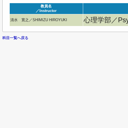
教員名
／Instructor
心理学部／Psyc
清水 寛之／SHIMIZU HIROYUKI
科目一覧へ戻る