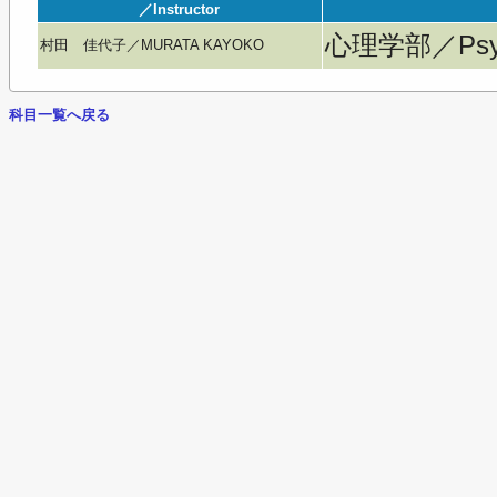
／Instructor
心理学部／Psyc
村田 佳代子／MURATA KAYOKO
科目一覧へ戻る