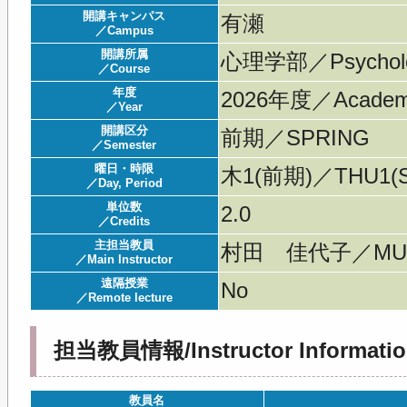
開講キャンパス
有瀬
／Campus
開講所属
心理学部／Psychol
／Course
年度
2026年度／Acade
／Year
開講区分
前期／SPRING
／Semester
曜日・時限
木1(前期)／THU1(S
／Day, Period
単位数
2.0
／Credits
主担当教員
村田 佳代子／MURA
／Main Instructor
遠隔授業
No
／Remote lecture
担当教員情報/Instructor Informatio
教員名