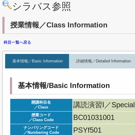
シラバス参照
授業情報／Class Information
科目一覧へ戻る
基本情報／Basic Information
詳細情報／Detailed Information
基本情報/Basic Information
開講科目名
講読演習Ⅰ／Specializ
／Class
授業コード
BC01031001
／Class Code
ナンバリングコード
PSYf501
／Numbering Code