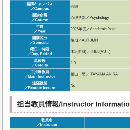
開講キャンパス
有瀬
／Campus
開講所属
心理学部／Psychology
／Course
年度
2026年度／Academic Year
／Year
開講区分
後期／AUTUMN
／Semester
曜日・時限
木3(後期)／THU3(AUT.)
／Day, Period
単位数
2.0
／Credits
主担当教員
板山 昂／ITAYAMA AKIRA
／Main Instructor
遠隔授業
No
／Remote lecture
担当教員情報/Instructor Informatio
教員名
／Instructor