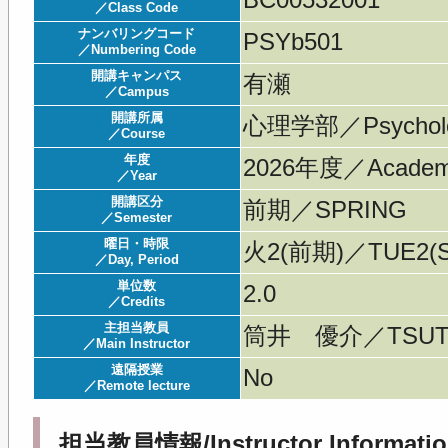
BC00532001
／Class Code
ナンバリングコード
PSYb501
／Numbering Code
開講キャンパス
有瀬
／Campus
開講所属
心理学部／Psychol
／Course
年度
2026年度／Acade
／Year
開講区分
前期／SPRING
／Semester
曜日・時限
火2(前期)／TUE2(S
／Day, Period
単位数
2.0
／Credits
主担当教員
筒井 優介／TSUTS
／Main Instructor
遠隔授業
No
／Remote lecture
担当教員情報/Instructor Informatio