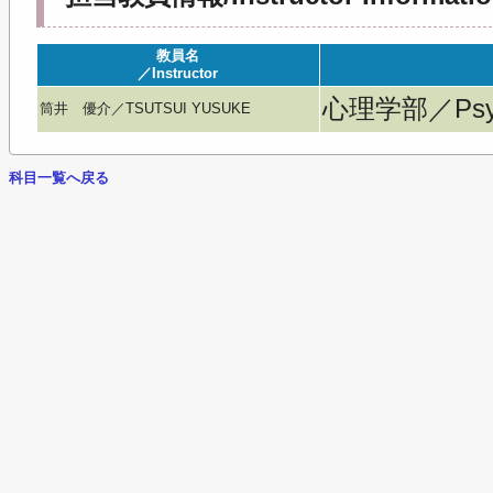
教員名
／Instructor
心理学部／Psyc
筒井 優介／TSUTSUI YUSUKE
科目一覧へ戻る