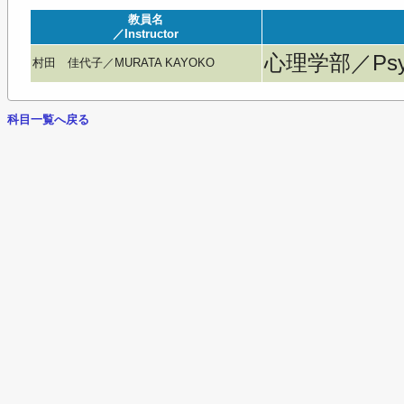
教員名
／Instructor
心理学部／Psyc
村田 佳代子／MURATA KAYOKO
科目一覧へ戻る