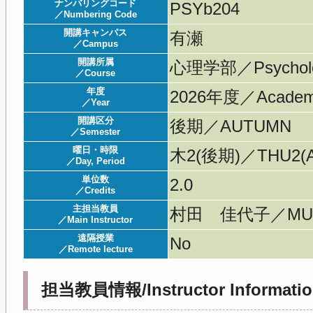
ナンバリングコード
PSYb204
／Numbering Code
開講キャンパス
有瀬
／Campus
開講所属
心理学部／Psychol
／Course
年度
2026年度／Acade
／Year
開講区分
後期／AUTUMN
／Semester
曜日・時限
木2(後期)／THU2(A
／Day, Period
単位数
2.0
／Credits
主担当教員
村田 佳代子／MURA
／Main Instructor
遠隔授業
No
／Remote lecture
担当教員情報/Instructor Informatio