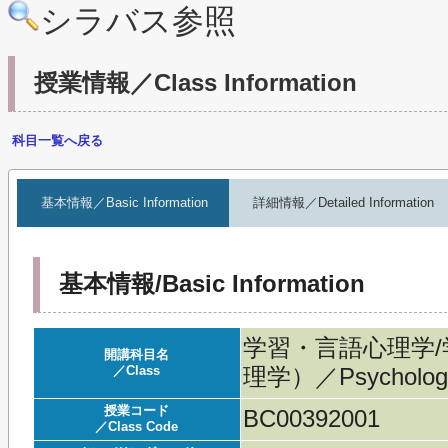
シラバス参照
授業情報／Class Information
科目一覧へ戻る
基本情報／Basic Information
詳細情報／Detailed Information
基本情報/Basic Information
学習・言語心理学
開講科目名
／Class
理学）／Psychology 
授業コード
BC00392001
／Class Code