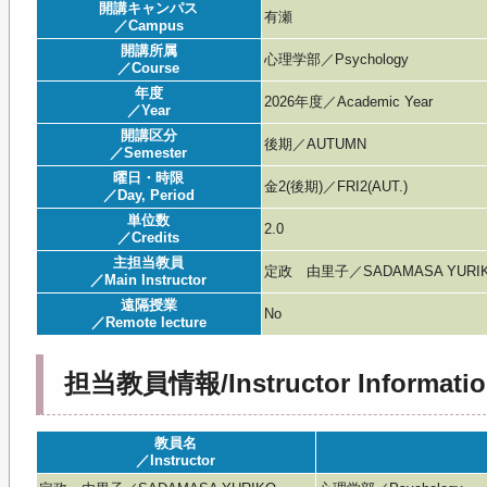
開講キャンパス
有瀬
／Campus
開講所属
心理学部／Psychology
／Course
年度
2026年度／Academic Year
／Year
開講区分
後期／AUTUMN
／Semester
曜日・時限
金2(後期)／FRI2(AUT.)
／Day, Period
単位数
2.0
／Credits
主担当教員
定政 由里子／SADAMASA YURI
／Main Instructor
遠隔授業
No
／Remote lecture
担当教員情報/Instructor Informatio
教員名
／Instructor