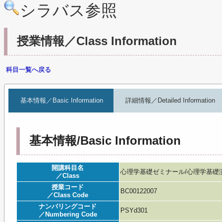
シラバス参照
授業情報／Class Information
科目一覧へ戻る
基本情報／Basic Information
詳細情報／Detailed Information
基本情報/Basic Information
開講科目名
心理学基礎ゼミナール/心理学基礎演習Ⅰ／Bas
／Class
授業コード
BC00122007
／Class Code
ナンバリングコード
PSYd301
／Numbering Code