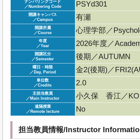
ナンバリングコード
PSYd301
／Numbering Code
開講キャンパス
有瀬
／Campus
開講所属
心理学部／Psychol
／Course
年度
2026年度／Acade
／Year
開講区分
後期／AUTUMN
／Semester
曜日・時限
金2(後期)／FRI2(AU
／Day, Period
単位数
2.0
／Credits
主担当教員
小久保 香江／KOK
／Main Instructor
遠隔授業
No
／Remote lecture
担当教員情報/Instructor Informatio