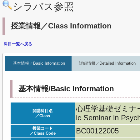
シラバス参照
授業情報／Class Information
科目一覧へ戻る
基本情報／Basic Information
詳細情報／Detailed Information
基本情報/Basic Information
心理学基礎ゼミナー
開講科目名
／Class
ic Seminar in Psych
授業コード
BC00122005
／Class Code