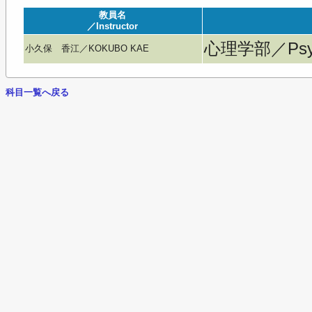
教員名
／Instructor
心理学部／Psyc
小久保 香江／KOKUBO KAE
科目一覧へ戻る