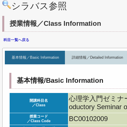
シラバス参照
授業情報／Class Information
科目一覧へ戻る
基本情報／Basic Information
詳細情報／Detailed Information
基本情報/Basic Information
心理学入門ゼミナール
開講科目名
／Class
oductory Seminar 
授業コード
BC00102009
／Class Code