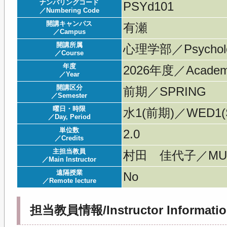
ナンバリングコード
PSYd101
／Numbering Code
開講キャンパス
有瀬
／Campus
開講所属
心理学部／Psychol
／Course
年度
2026年度／Acade
／Year
開講区分
前期／SPRING
／Semester
曜日・時限
水1(前期)／WED1(S
／Day, Period
単位数
2.0
／Credits
主担当教員
村田 佳代子／MURA
／Main Instructor
遠隔授業
No
／Remote lecture
担当教員情報/Instructor Informatio