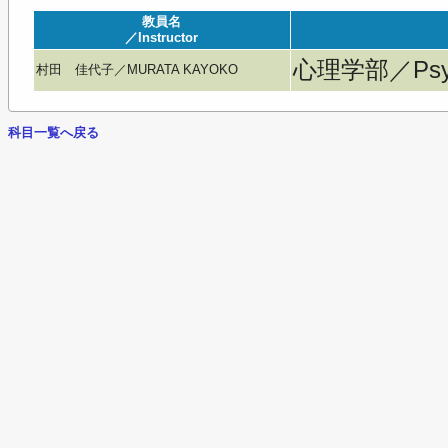
教員名
／Instructor
心理学部／Psyc
村田 佳代子／MURATA KAYOKO
科目一覧へ戻る