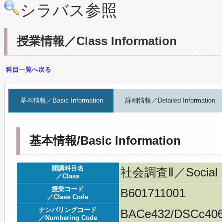
シラバス参照
授業情報／Class Information
科目一覧へ戻る
基本情報／Basic Information
詳細情報／Detailed Information
基本情報/Basic Information
開講科目名
社会調査Ⅱ／Social R
／Class
授業コード
B601711001
／Class Code
ナンバリングコード
BACe432/DSCc40
／Numbering Code