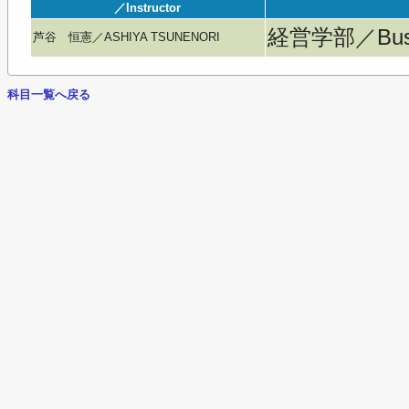
／Instructor
経営学部／Busine
芦谷 恒憲／ASHIYA TSUNENORI
科目一覧へ戻る