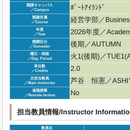
開講キャンパス
ﾎﾟｰﾄｱｲﾗﾝﾄﾞ
／Campus
開講所属
経営学部／Business A
／Course
年度
2026年度／Acade
／Year
開講区分
後期／AUTUMN
／Semester
曜日・時限
火1(後期)／TUE1(A
／Day, Period
単位数
2.0
／Credits
主担当教員
芦谷 恒憲／ASHIY
／Main Instructor
遠隔授業
No
／Remote lecture
担当教員情報/Instructor Informatio
教員名