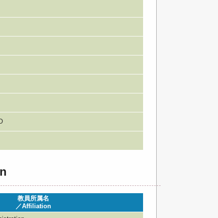
n
O
n
教員所属名
／Affiliation