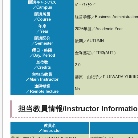
開講キャンパス
ﾎﾟｰﾄｱｲﾗﾝﾄﾞ
／Campus
開講所属
経営学部／Business Administratio
／Course
年度
2026年度／Academic Year
／Year
開講区分
後期／AUTUMN
／Semester
曜日・時限
金3(後期)／FRI3(AUT.)
／Day, Period
単位数
2.0
／Credits
主担当教員
藤原 由紀子／FUJIWARA YUKIK
／Main Instructor
遠隔授業
No
／Remote lecture
担当教員情報/Instructor Informatio
教員名
／Instructor