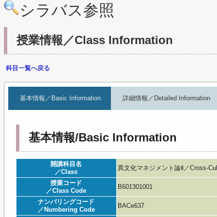
シラバス参照
授業情報／Class Information
科目一覧へ戻る
基本情報／Basic Information
詳細情報／Detailed Information
基本情報/Basic Information
開講科目名
異文化マネジメント論Ⅱ／Cross-Cultur
／Class
授業コード
B601301001
／Class Code
ナンバリングコード
BACe637
／Numbering Code